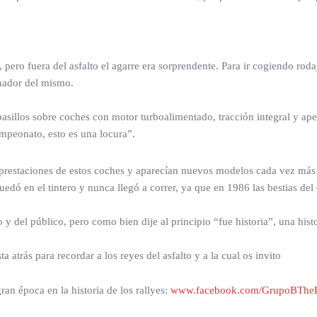
ero fuera del asfalto el agarre era sorprendente. Para ir cogiendo rod
anador del mismo.
asillos sobre coches con motor turboalimentado, tracción integral y ap
ampeonato, esto es una locura”.
prestaciones de estos coches y aparecían nuevos modelos cada vez más 
edó en el tintero y nunca llegó a correr, ya que en 1986 las bestias de
to y del público, pero como bien dije al principio “fue historia”, una 
atrás para recordar a los reyes del asfalto y a la cual os invito
an época en la historia de los rallyes:
www.facebook.com/GrupoBTheB