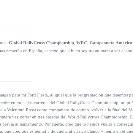
atos:
Global RallyCross Championship, WRC, Campeonato Americano 
itas recaerán en España, aspecto que a buen seguro animará a ver al s
agen para mi Ford Fiesta, al igual que la programación que tenemos pa
tiré en todas las carreras del Global RallyCross Championship, un pu
unto a Valentino Rossi como compañero de equipo, volver a la final de
mera vez correr en tres paradas del World Rallycross Championship. Es
ada previa al lanzamiento. Por suerte, creo que lo hemos vuelto a conse
a, que creo que es genial y de vuelta al clásico blanco y negro en el qu