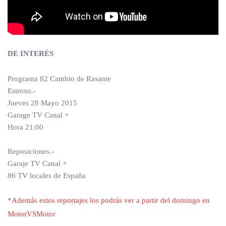
DE INTERÉS
Programa 82 Cambio de Rasante
Estreno.-
Jueves 28 Mayo 2015
Garage TV Canal +
Hora 21:00
Reposiciones.-
Garaje TV Canal +
86 TV locales de España
*
Además estos reportajes los podrás ver a partir del domingo en
MotorVSMotor