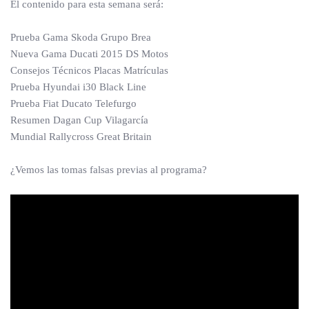
El contenido para esta semana será:
Prueba Gama Skoda Grupo Brea
Nueva Gama Ducati 2015 DS Motos
Consejos Técnicos Placas Matrículas
Prueba Hyundai i30 Black Line
Prueba Fiat Ducato Telefurgo
Resumen Dagan Cup Vilagarcía
Mundial Rallycross Great Britain
¿Vemos las tomas falsas previas al programa?