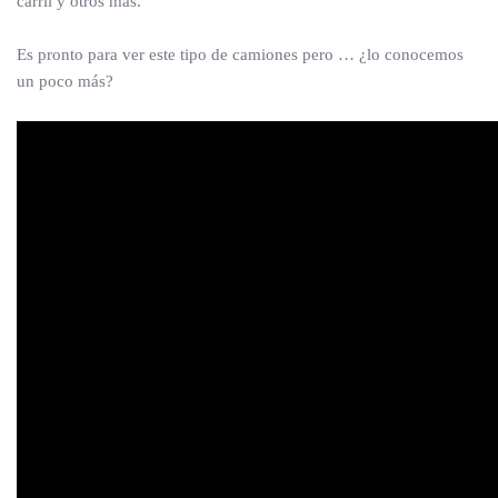
carril y otros más.
Es pronto para ver este tipo de camiones pero … ¿lo conocemos
un poco más?