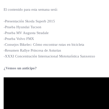
El contenido para esta semana será:
-Presentación Skoda Superb 2015
-Prueba Hyundai Tucson
-Prueba MV Augusta Stradale
-Prueba Volvo FMX
-Consejos Bikelec: Cómo encontrar rutas en bicicleta
-Resumen Rallye Princesa de Asturias
-XXXI Concentración Internacional Mototurística Sanxenxo
¿Vemos un anticipo?