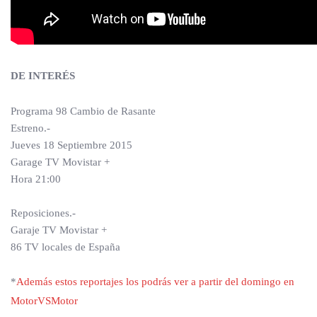
DE INTERÉS
Programa 98 Cambio de Rasante
Estreno.-
Jueves 18 Septiembre 2015
Garage TV Movistar +
Hora 21:00
Reposiciones.-
Garaje TV Movistar +
86 TV locales de España
*
Además estos reportajes los podrás ver a partir del domingo en
MotorVSMotor