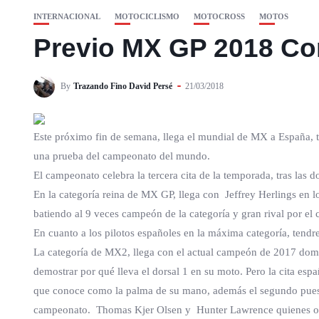
INTERNACIONAL
MOTOCICLISMO
MOTOCROSS
MOTOS
Previo MX GP 2018 Co
By
Trazando Fino David Persé
21/03/2018
Este próximo fin de semana, llega el mundial de MX a España, t
una prueba del campeonato del mundo.
El campeonato celebra la tercera cita de la temporada, tras las 
En la categoría reina de MX GP, llega con Jeffrey Herlings en lo 
batiendo al 9 veces campeón de la categoría y gran rival por el
En cuanto a los pilotos españoles en la máxima categoría, tendr
La categoría de MX2, llega con el actual campeón de 2017 domina
demostrar por qué lleva el dorsal 1 en su moto. Pero la cita esp
que conoce como la palma de su mano, además el segundo puesto
campeonato. Thomas Kjer Olsen y Hunter Lawrence quienes ocupa