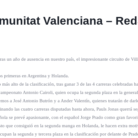
munitat Valenciana – Re
ras un año de ausencia en nuestro país, el impresionante circuito de V
dos primeras en Argentina y Holanda.
más alto de la clasificación, tras ganar 3 de las 4 carreras celebradas h
 campeonato Antonio Cairoli, quien ocupa la segunda plaza en la general
emos a José Antonio Butrón y a Ander Valentín, quienes tratarán de darl
ndo las cuatro carreras disputadas hasta ahora, Pauls Jonas querrá seg
añola se prevé apasionante, con el español Jorge Prado como gran favori
 que consiguió en la segunda manga en Holanda, le hacen extra motivar
n la segunda y tercera plaza en la clasificación por delante de Prado,