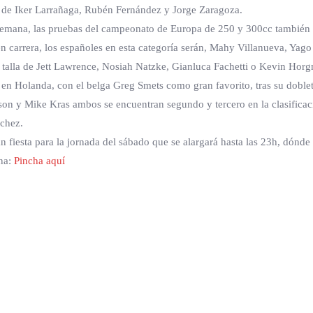
o de Iker Larrañaga, Rubén Fernández y Jorge Zaragoza.
semana, las pruebas del campeonato de Europa de 250 y 300cc también se
s en carrera, los españoles en esta categoría serán, Mahy Villanueva, 
a talla de Jett Lawrence, Nosiah Natzke, Gianluca Fachetti o Kevin Hor
da en Holanda, con el belga Greg Smets como gran favorito, tras su doblet
erson y Mike Kras ambos se encuentran segundo y tercero en la clasificac
nchez.
esta para la jornada del sábado que se alargará hasta las 23h, dónde h
ana:
Pincha aquí