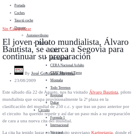
Portada
Coches
Tasa tú coche
Deporte
Sin Categorizar
Automovilismo
El joven piloto mundialista, Álvaro
Rallyes
Bautista, se acerca a Segovia para
WRC
continuar su preparación
Internacional
CERA Nacional Asfalto
CERT Nacional Tierra
By
José González Mayoral
Montaña
23/08/2009
Todo Terrenos
Este sábado día 22 de Agosto, nos ha visitado
Álvaro Bautista
, piloto
Regional
mundialista que ocupa provisionalmente la 2ª plaza en la
Dakar
clasificación del mundial de 250 c.c. y que tras un paso anterior por
Circuito
el circuito ha querido repetir y así dar un paso más a su preparación
Formula 1
de cara a una nueva cita del mundial.
Internacional
La cita ha tenido lugar en el circuito segoviano
Kartpetania
, donde el
Nacional