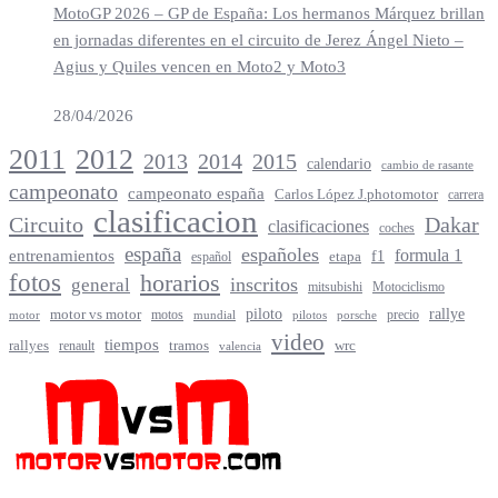
MotoGP 2026 – GP de España: Los hermanos Márquez brillan
en jornadas diferentes en el circuito de Jerez Ángel Nieto –
Agius y Quiles vencen en Moto2 y Moto3
28/04/2026
2012
2011
2013
2014
2015
calendario
cambio de rasante
campeonato
campeonato españa
Carlos López J.photomotor
carrera
clasificacion
Circuito
Dakar
clasificaciones
coches
españa
españoles
entrenamientos
formula 1
f1
español
etapa
fotos
horarios
inscritos
general
mitsubishi
Motociclismo
rallye
piloto
motor vs motor
motos
precio
motor
mundial
porsche
pilotos
video
tiempos
rallyes
tramos
renault
wrc
valencia