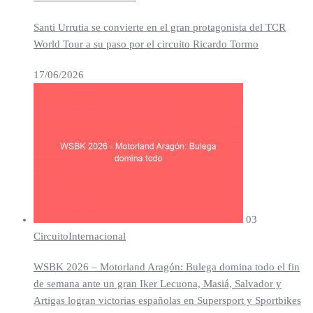
Santi Urrutia se convierte en el gran protagonista del TCR
World Tour a su paso por el circuito Ricardo Tormo
17/06/2026
03
Circuito
Internacional
WSBK 2026 – Motorland Aragón: Bulega domina todo el fin
de semana ante un gran Iker Lecuona, Masiá, Salvador y
Artigas logran victorias españolas en Supersport y Sportbikes