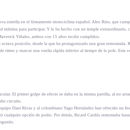
eva estrella en el firmamento motociclista español. Alex Rins, que cum
 mínima para participar. Y lo ha hecho con un temple extraordinario, c
Maverick Viñales, ambos con 15 años recién cumplidos.
la octava posición, desde la que ha protagonizado una gran remontada. R
de ritmo y marcar una vuelta rápida inferior al tiempo de la pole. Esta v
cular. El primer golpe de efecto se daba en la misma parrilla, al no ar
dio circuito.
equipo Dani Rivas y al colombiano Yago Hernández han ofrecido un festi
tó cualquier opción de podio. Por detrás, Ricard Cardús remontaba hasta
segundo.