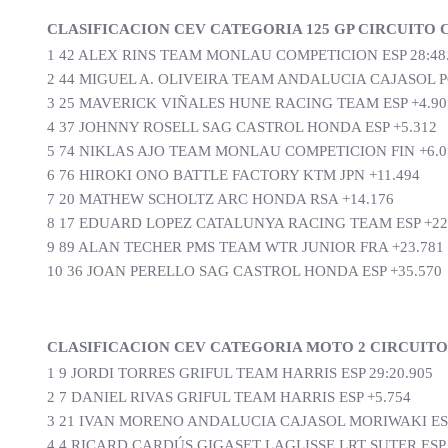
CLASIFICACION CEV CATEGORIA 125 GP CIRCUITO 
1 42 ALEX RINS TEAM MONLAU COMPETICION ESP 28:48
2 44 MIGUEL A. OLIVEIRA TEAM ANDALUCIA CAJASOL P
3 25 MAVERICK VIÑALES HUNE RACING TEAM ESP +4.90
4 37 JOHNNY ROSELL SAG CASTROL HONDA ESP +5.312
5 74 NIKLAS AJO TEAM MONLAU COMPETICION FIN +6.0
6 76 HIROKI ONO BATTLE FACTORY KTM JPN +11.494
7 20 MATHEW SCHOLTZ ARC HONDA RSA +14.176
8 17 EDUARD LOPEZ CATALUNYA RACING TEAM ESP +22
9 89 ALAN TECHER PMS TEAM WTR JUNIOR FRA +23.781
10 36 JOAN PERELLO SAG CASTROL HONDA ESP +35.570
CLASIFICACION CEV CATEGORIA MOTO 2 CIRCUITO
1 9 JORDI TORRES GRIFUL TEAM HARRIS ESP 29:20.905
2 7 DANIEL RIVAS GRIFUL TEAM HARRIS ESP +5.754
3 21 IVAN MORENO ANDALUCIA CAJASOL MORIWAKI ESP
4 4 RICARD CARDÚS GIGASET LAGLISSE LRT SUTER ESP 