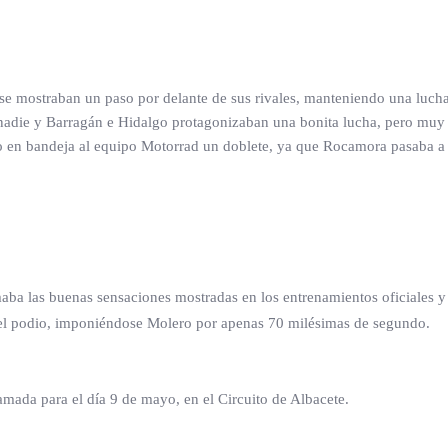
r se mostraban un paso por delante de sus rivales, manteniendo una luc
nadie y Barragán e Hidalgo protagonizaban una bonita lucha, pero muy 
do en bandeja al equipo Motorrad un doblete, ya que Rocamora pasaba a 
ba las buenas sensaciones mostradas en los entrenamientos oficiales y
s del podio, imponiéndose Molero por apenas 70 milésimas de segundo.
amada para el día 9 de mayo, en el Circuito de Albacete.