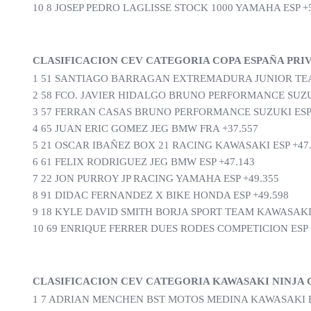
10 8 JOSEP PEDRO LAGLISSE STOCK 1000 YAMAHA ESP +5
CLASIFICACION CEV CATEGORIA COPA ESPAÑA PRI
1 51 SANTIAGO BARRAGAN EXTREMADURA JUNIOR TEA
2 58 FCO. JAVIER HIDALGO BRUNO PERFORMANCE SUZUK
3 57 FERRAN CASAS BRUNO PERFORMANCE SUZUKI ESP 
4 65 JUAN ERIC GOMEZ JEG BMW FRA +37.557
5 21 OSCAR IBAÑEZ BOX 21 RACING KAWASAKI ESP +47
6 61 FELIX RODRIGUEZ JEG BMW ESP +47.143
7 22 JON PURROY JP RACING YAMAHA ESP +49.355
8 91 DIDAC FERNANDEZ X BIKE HONDA ESP +49.598
9 18 KYLE DAVID SMITH BORJA SPORT TEAM KAWASAKI
10 69 ENRIQUE FERRER DUES RODES COMPETICION ESP 
CLASIFICACION CEV CATEGORIA KAWASAKI NINJA C
1 7 ADRIAN MENCHEN BST MOTOS MEDINA KAWASAKI ES