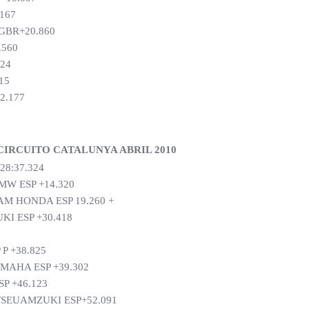
167
GBR+20.860
.560
24
15
2.177
IRCUITO CATALUNYA ABRIL 2010
8:37.324
W ESP +14.320
 HONDA ESP 19.260 +
I ESP +30.418
P +38.825
MAHA ESP +39.302
P +46.123
TSEUAMZUKI ESP+52.091