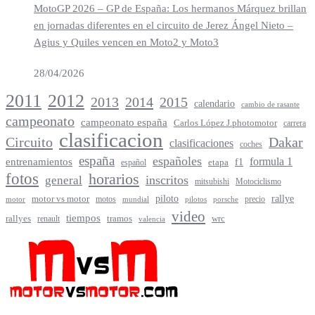
MotoGP 2026 – GP de España: Los hermanos Márquez brillan
en jornadas diferentes en el circuito de Jerez Ángel Nieto –
Agius y Quiles vencen en Moto2 y Moto3
28/04/2026
2012
2011
2013
2014
2015
calendario
cambio de rasante
campeonato
campeonato españa
Carlos López J.photomotor
carrera
clasificacion
Circuito
Dakar
clasificaciones
coches
españa
españoles
entrenamientos
formula 1
f1
español
etapa
fotos
horarios
inscritos
general
mitsubishi
Motociclismo
rallye
piloto
motor vs motor
motos
precio
motor
mundial
porsche
pilotos
video
tiempos
rallyes
tramos
renault
wrc
valencia