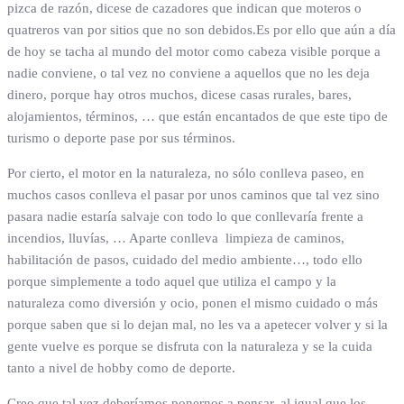
pizca de razón, dicese de cazadores que indican que moteros o
quatreros van por sitios que no son debidos.Es por ello que aún a día
de hoy se tacha al mundo del motor como cabeza visible porque a
nadie conviene, o tal vez no conviene a aquellos que no les deja
dinero, porque hay otros muchos, dicese casas rurales, bares,
alojamientos, términos, … que están encantados de que este tipo de
turismo o deporte pase por sus términos.
Por cierto, el motor en la naturaleza, no sólo conlleva paseo, en
muchos casos conlleva el pasar por unos caminos que tal vez sino
pasara nadie estaría salvaje con todo lo que conllevaría frente a
incendios, lluvías, … Aparte conlleva limpieza de caminos,
habilitación de pasos, cuidado del medio ambiente…, todo ello
porque simplemente a todo aquel que utiliza el campo y la
naturaleza como diversión y ocio, ponen el mismo cuidado o más
porque saben que si lo dejan mal, no les va a apetecer volver y si la
gente vuelve es porque se disfruta con la naturaleza y se la cuida
tanto a nivel de hobby como de deporte.
Creo que tal vez deberíamos ponernos a pensar, al igual que los