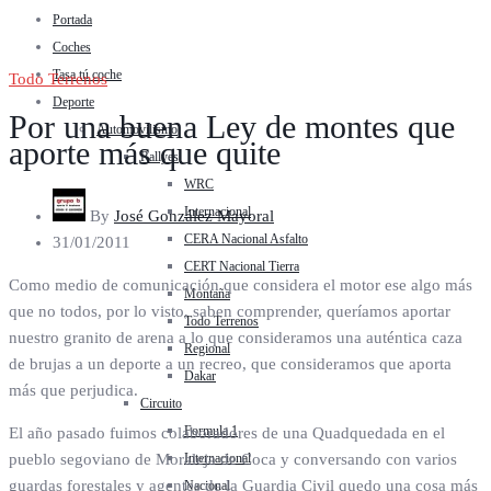
Portada
Coches
Tasa tú coche
Todo Terrenos
Deporte
Por una buena Ley de montes que
Automovilismo
aporte más que quite
Rallyes
WRC
Internacional
By
José González Mayoral
CERA Nacional Asfalto
31/01/2011
CERT Nacional Tierra
Como medio de comunicación que considera el motor ese algo más
Montaña
que no todos, por lo visto, saben comprender, queríamos aportar
Todo Terrenos
nuestro granito de arena a lo que consideramos una auténtica caza
Regional
de brujas a un deporte a un recreo, que consideramos que aporta
Dakar
más que perjudica.
Circuito
Formula 1
El año pasado fuimos colaboradores de una Quadquedada en el
Internacional
pueblo segoviano de Moraleja de Coca y conversando con varios
guardas forestales y agentes de la Guardia Civil quedo una cosa más
Nacional