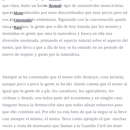
que clara, hubo un boom de todo tipo de automóviles motocicletas
Regional
que eran conducidas por unos descerebrados que eran pocos pero tal
Motos
vez hicieron ruido endemasia. Siguiendo con la conversación quedo
Curiosidades
una cosa clara, la gente que a día de hoy transita por los montes y
Radio
montañas es gente que ama la naturaleza y busca en ella una
diversión moderada, primando el aspecto natural sobre el aspecto del
motor, que lleva a que a día de hoy se ha entrado en un periodo de
nuevo de respeto y gusto por la naturaleza.
Siempre se ha comentado que el motor sólo destruye, cosa incierta,
aunque poco a poco la gente se ha ido dando cuenta que el motor al
igual que la gente de a píe, los cazadores, los agricultores, los
ciclistas y demás, son todos parte del ecosistema y en ningún caso
ninguno busca la destrucción sino que todos aúnan esfuerzos para
que ello continúe así. Por ello ya esta bien de que la negra se la lleve
casi siempre el mismo, el motor. Sirva como ejemplo el que muchas
veces a costa de insensatos que llaman a la Guardia Civil sin tener