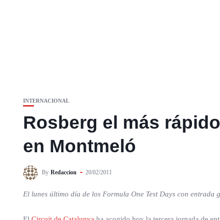
INTERNACIONAL
Rosberg el más rápido
en Montmeló
By
Redaccion
20/02/2011
El lunes último día de los Formula One Test Days con entrada g
El
Circuit de Catalunya
ha acogido hoy la tercera jornada de ent