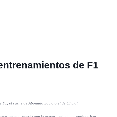
 entrenamientos de F1
e F1, el carné de Abonado Socio o el de Oficial
caras nuevas, puesto que la mayor parte de los equipos han