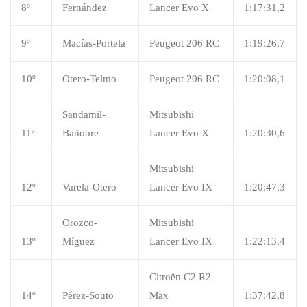
8º
Fernández
Lancer Evo X
1:17:31,2
9º
Macías-Portela
Peugeot 206 RC
1:19:26,7
10º
Otero-Telmo
Peugeot 206 RC
1:20:08,1
Sandamil-
Mitsubishi
11º
Bañobre
Lancer Evo X
1:20:30,6
Mitsubishi
12º
Varela-Otero
Lancer Evo IX
1:20:47,3
Orozco-
Mitsubishi
13º
Míguez
Lancer Evo IX
1:22:13,4
Citroën C2 R2
14º
Pérez-Souto
Max
1:37:42,8