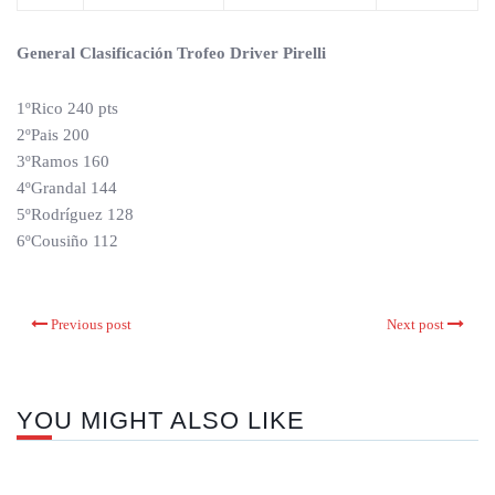
General Clasificación Trofeo Driver Pirelli
1ºRico 240 pts
2ºPais 200
3ºRamos 160
4ºGrandal 144
5ºRodríguez 128
6ºCousiño 112
Previous post
Next post
YOU MIGHT ALSO LIKE