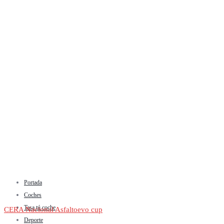
Portada
Coches
Tasa tú coche
CERA Nacional Asfalto
evo cup
Deporte