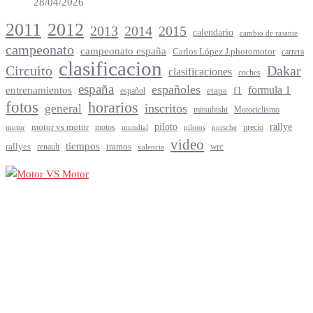
28/04/2026
2012
2011
2013
2014
2015
calendario
cambio de rasante
campeonato
campeonato españa
Carlos López J.photomotor
carrera
clasificacion
Circuito
Dakar
clasificaciones
coches
españa
españoles
entrenamientos
formula 1
f1
español
etapa
fotos
horarios
inscritos
general
mitsubishi
Motociclismo
rallye
piloto
motor vs motor
motos
precio
motor
mundial
porsche
pilotos
video
tiempos
rallyes
tramos
renault
wrc
valencia