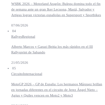
WSBK 2026 – Motorland Aragón: Bulega domina todo el fin
de semana ante un gran Iker Lecuona, Masiá, Salvador y
Artigas logran victorias españolas en Supersport y Sportbikes
07/06/2026
04
Rallyes
Regional
Alberto Marcos y Garazi Beitia los más rápidos en el III
Rallysprint de Sabando
21/05/2026
05
Circuito
Internacional
MotoGP 2026 – GP de España: Los hermanos Márquez brillan
en jornadas diferentes en el circuito de Jerez Ángel Nieto –
Agius y Quiles vencen en Moto2 y Moto3