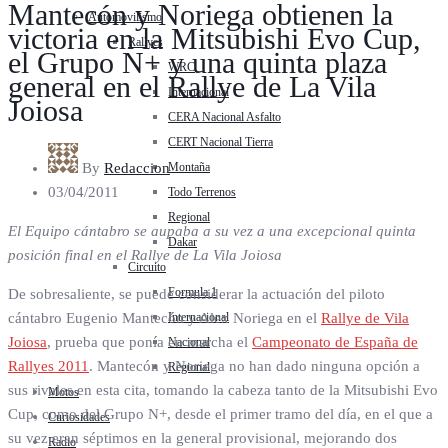
Mantecón y Noriega obtienen la
Automovilismo
victoria en la Mitsubishi Evo Cup,
Rallyes
el Grupo N+ y una quinta plaza
WRC
general en el Rallye de La Vila
Internacional
Joiosa
CERA Nacional Asfalto
CERT Nacional Tierra
Montaña
By
Redaccion
03/04/2011
Todo Terrenos
Regional
El Equipo cántabro se aupaba a su vez a una excepcional quinta
Dakar
posición final en el Rallye de La Vila Joiosa
Circuito
Formula 1
De sobresaliente, se puede considerar la actuación del piloto
Internacional
cántabro Eugenio Mantecón y Alex Noriega en el
Rallye de Vila
Joiosa
, prueba que ponía en marcha el
Campeonato de España de
Nacional
Rallyes 2011
. Mantecón y Noriega no han dado ninguna opción a
Regional
sus rivales en esta cita, tomando la cabeza tanto de la Mitsubishi Evo
Motos
Cup, como del Grupo N+, desde el primer tramo del día, en el que a
Curiosidades
su vez eran séptimos en la general provisional, mejorando dos
Radio