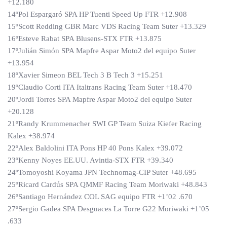
+12.180
14ºPol Espargaró SPA HP Tuenti Speed ​​Up FTR +12.908
15ºScott Redding GBR Marc VDS Racing Team Suter +13.329
16ºEsteve Rabat SPA Blusens-STX FTR +13.875
17ºJulián Simón SPA Mapfre Aspar Moto2 del equipo Suter
+13.954
18ºXavier Simeon BEL Tech 3 B Tech 3 +15.251
19ºClaudio Corti ITA Italtrans Racing Team Suter +18.470
20ºJordi Torres SPA Mapfre Aspar Moto2 del equipo Suter
+20.128
21ºRandy Krummenacher SWI GP Team Suiza Kiefer Racing
Kalex +38.974
22ºAlex Baldolini ITA Pons HP 40 Pons Kalex +39.072
23ºKenny Noyes EE.UU. Avintia-STX FTR +39.340
24ºTomoyoshi Koyama JPN Technomag-CIP Suter +48.695
25ºRicard Cardús SPA QMMF Racing Team Moriwaki +48.843
26ºSantiago Hernández COL SAG equipo FTR +1’02 .670
27ºSergio Gadea SPA Desguaces La Torre G22 Moriwaki +1’05
.633