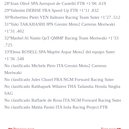
28ºJoan Olivé SPA Aeroport de Castelló FTR +1’06 .619
29ºValentin DEBISE FRA Speed ​​Up FTR +1’11 .832
30ºRobertino Pietri VEN Italtrans Racing Team Suter +1’27 .512
31ºYuki TAKAHASHI JPN Gresini Moto2 Carreras Moriwaki
+1’31 .402
32ºMashel Al Naimi QaT QMMF Racing Team Moriwaki +1’33
.725
33ºElena ROSELL SPA Mapfre Aspar Moto2 del equipo Suter
+1’36 .548
No clasificado Michele Pirro ITA Gresini Moto2 Carreras
Moriwaki
No clasificado Jules Cluzel FRA NGM Forward Racing Suter
No clasificado Ratthapark Wilairot THA Tailandia Honda Singha
SAG
No clasificado Raffaele de Rosa ITA NGM Forward Racing Suter
No clasificado Mattia Pasini ITA Ioda Racing Project FTR
Previous post
Next post