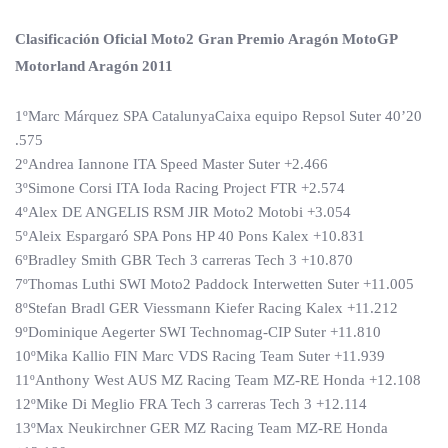
Clasificación Oficial Moto2 Gran Premio Aragón MotoGP
Motorland Aragón 2011
1ºMarc Márquez SPA CatalunyaCaixa equipo Repsol Suter 40’20
.575
2ºAndrea Iannone ITA Speed ​​Master Suter +2.466
3ºSimone Corsi ITA Ioda Racing Project FTR +2.574
4ºAlex DE ANGELIS RSM JIR Moto2 Motobi +3.054
5ºAleix Espargaró SPA Pons HP 40 Pons Kalex +10.831
6ºBradley Smith GBR Tech 3 carreras Tech 3 +10.870
7ºThomas Luthi SWI Moto2 Paddock Interwetten Suter +11.005
8ºStefan Bradl GER Viessmann Kiefer Racing Kalex +11.212
9ºDominique Aegerter SWI Technomag-CIP Suter +11.810
10ºMika Kallio FIN Marc VDS Racing Team Suter +11.939
11ºAnthony West AUS MZ Racing Team MZ-RE Honda +12.108
12ºMike Di Meglio FRA Tech 3 carreras Tech 3 +12.114
13ºMax Neukirchner GER MZ Racing Team MZ-RE Honda