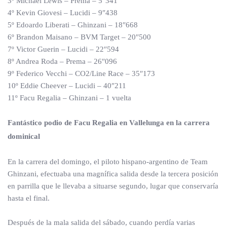
3º Michael Lewis – Prema – 5″341
4º Kevin Giovesi – Lucidi – 9″438
5º Edoardo Liberati – Ghinzani – 18″668
6º Brandon Maisano – BVM Target – 20″500
7º Victor Guerin – Lucidi – 22″594
8º Andrea Roda – Prema – 26″096
9º Federico Vecchi – CO2/Line Race – 35″173
10º Eddie Cheever – Lucidi – 40″211
11º Facu Regalia – Ghinzani – 1 vuelta
Fantástico podio de Facu Regalia en Vallelunga en la carrera
dominical
En la carrera del domingo, el piloto hispano-argentino de Team
Ghinzani, efectuaba una magnífica salida desde la tercera posición
en parrilla que le llevaba a situarse segundo, lugar que conservaría
hasta el final.
Después de la mala salida del sábado, cuando perdía varias