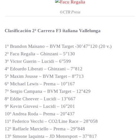
©CTR Press
Clasificación 2ª Carrera F3 italiana Vallelunga
1º Brandon Maisano – BVM Target -30’47″120 (20 v.)
2º Facu Regalia – Ghinzani – 5″130
3º Victor Guerin – Lucidi – 6″599
4º Edoardo Liberati – Ghinzani – 7″812
5º Maxim Jousse – BVM Target – 8″713
6º Michael Lewis – Prema – 10″167
7º Sergio Campana – BVM Target – 12″429
8º Eddie Cheever – Lucidi – 13″667
9º Kevin Giovesi – Lucidi – 16″201
10º Andrea Roda – Prema – 20″437
11º Federico Vecchi – CO2/Line Race – 28″058
12º Raffaele Marciello – Prema – 29″848
13º Simone Iaquinta – JD Motorsport – 37″817