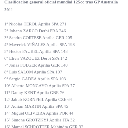
Clasificación general oficial mundial 125cc tras GP Australia
2011
1º Nicolas TEROL Aprilia SPA 271
2º Johann ZARCO Derbi FRA 246
3º Sandro CORTESE Aprilia GER 205
4º Maverick VIÑALES Aprilia SPA 198
5º Hector FAUBEL Aprilia SPA 148
6º Efren VAZQUEZ Derbi SPA 142
7º Jonas FOLGER Aprilia GER 140
8º Luis SALOM Aprilia SPA 107
9º Sergio GADEA Aprilia SPA 103
10º Alberto MONCAYO Aprilia SPA 77
11º Danny KENT Aprilia GBR 76
12º Jakub KORNFEIL Aprilia CZE 64
13º Adrian MARTIN Aprilia SPA 45
14º Miguel OLIVEIRA Aprilia POR 44
15º Simone GROTZKYJ Aprilia ITA 32
16º Marcel SCHROTTER Mahindra GER 32