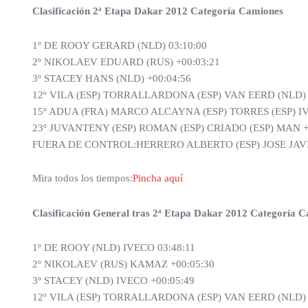
Clasificación 2ª Etapa Dakar 2012 Categoría Camiones
1º DE ROOY GERARD (NLD) 03:10:00
2º NIKOLAEV EDUARD (RUS) +00:03:21
3º STACEY HANS (NLD) +00:04:56
12º VILA (ESP) TORRALLARDONA (ESP) VAN EERD (NLD) 
15º ADUA (FRA) MARCO ALCAYNA (ESP) TORRES (ESP) IV
23º JUVANTENY (ESP) ROMAN (ESP) CRIADO (ESP) MAN +
FUERA DE CONTROL:HERRERO ALBERTO (ESP) JOSE JAVI
Mira todos los tiempos:
Pincha aquí
Clasificación General tras 2ª Etapa Dakar 2012 Categoría 
1º DE ROOY (NLD) IVECO 03:48:11
2º NIKOLAEV (RUS) KAMAZ +00:05:30
3º STACEY (NLD) IVECO +00:05:49
12º VILA (ESP) TORRALLARDONA (ESP) VAN EERD (NLD) 