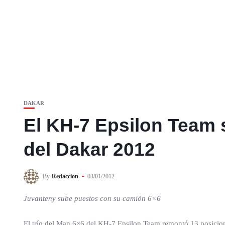
DAKAR
El KH-7 Epsilon Team s
del Dakar 2012
By
Redaccion
03/01/2012
Juvanteny sube puestos con su camión 6×6
El trío del Man 6×6 del KH-7 Epsilon Team remontó 13 posicione