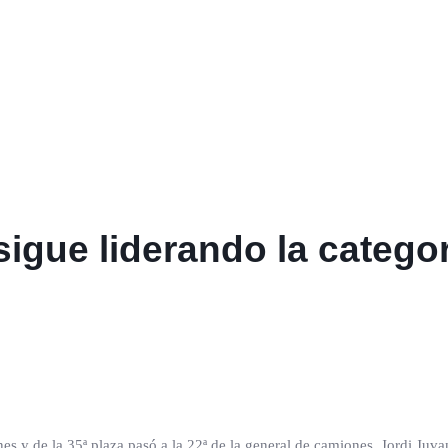
igue liderando la categorí
s y de la 35ª plaza pasó a la 22ª de la general de camiones. Jordi Juv