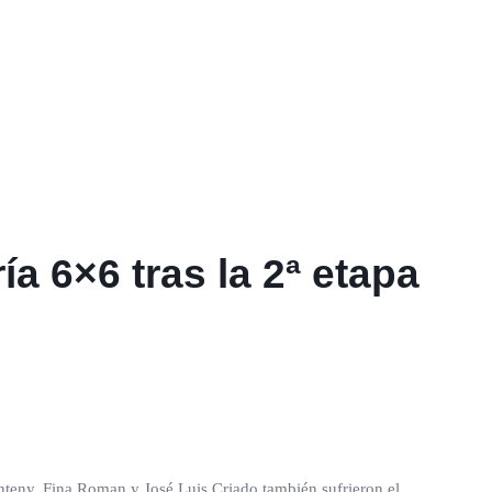
a 6×6 tras la 2ª etapa
anteny, Fina Roman y José Luis Criado también sufrieron el