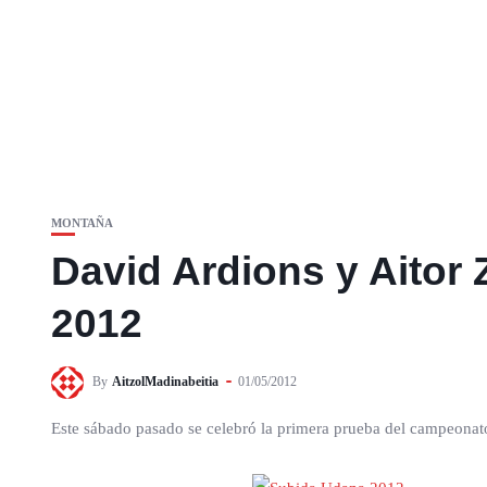
MONTAÑA
David Ardions y Aitor 
2012
By
AitzolMadinabeitia
01/05/2012
Este sábado pasado se celebró la primera prueba del campeonat