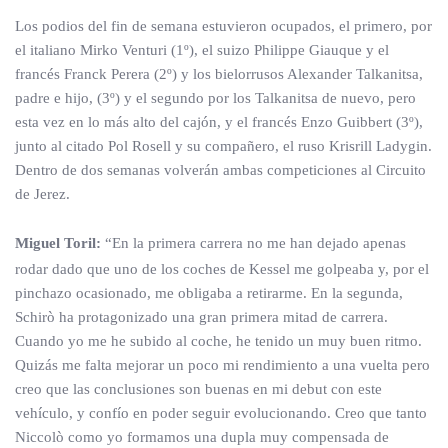
Los podios del fin de semana estuvieron ocupados, el primero, por
el italiano Mirko Venturi (1º), el suizo Philippe Giauque y el
francés Franck Perera (2º) y los bielorrusos Alexander Talkanitsa,
padre e hijo, (3º) y el segundo por los Talkanitsa de nuevo, pero
esta vez en lo más alto del cajón, y el francés Enzo Guibbert (3º),
junto al citado Pol Rosell y su compañero, el ruso Krisrill Ladygin.
Dentro de dos semanas volverán ambas competiciones al Circuito
de Jerez.
Miguel Toril:
“En la primera carrera no me han dejado apenas
rodar dado que uno de los coches de Kessel me golpeaba y, por el
pinchazo ocasionado, me obligaba a retirarme. En la segunda,
Schirò ha protagonizado una gran primera mitad de carrera.
Cuando yo me he subido al coche, he tenido un muy buen ritmo.
Quizás me falta mejorar un poco mi rendimiento a una vuelta pero
creo que las conclusiones son buenas en mi debut con este
vehículo, y confío en poder seguir evolucionando. Creo que tanto
Niccolò como yo formamos una dupla muy compensada de