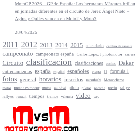
MotoGP 2026 – GP de España: Los hermanos Márquez brillan
en jornadas diferentes en el circuito de Jerez Ángel Nieto –
Agius y Quiles vencen en Moto2 y Moto3
28/04/2026
2012
2011
2013
2014
2015
calendario
cambio de rasante
campeonato
campeonato españa
Carlos López J.photomotor
carrera
clasificacion
Circuito
Dakar
clasificaciones
coches
españa
españoles
entrenamientos
formula 1
f1
español
etapa
fotos
horarios
inscritos
general
mitsubishi
Motociclismo
rallye
piloto
motor vs motor
motos
precio
motor
mundial
porsche
pilotos
video
tiempos
rallyes
tramos
renault
wrc
valencia