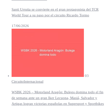
Santi Urrutia se convierte en el gran protagonista del TCR
World Tour a su paso por el circuito Ricardo Tormo
17/06/2026
03
Circuito
Internacional
WSBK 2026 – Motorland Aragón: Bulega domina todo el fin
de semana ante un gran Iker Lecuona, Masiá, Salvador y
Artigas logran victorias españolas en Supersport y Sportbikes