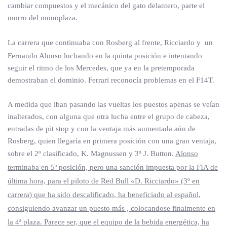
cambiar compuestos y el mecánico del gato delantero, parte el
morro del monoplaza.
La carrera que continuaba con Rosberg al frente, Ricciardo y
un
Fernando Alonso luchando en la quinta posición e intentando
seguir el ritmo de los Mercedes, que ya en la pretemporada
demostraban el dominio. Ferrari reconocía problemas en el F14T.
A medida que iban pasando las vueltas los puestos apenas se veían
inalterados, con alguna que otra lucha entre el grupo de cabeza,
entradas de pit stop y con la ventaja más aumentada aún de
Rosberg, quien llegaría en primera posición con una gran ventaja,
sobre el 2º clasificado, K. Magnussen y 3º J. Button.
Alonso
terminaba en 5ª posición, pero una sanción impuesta por la FIA de
última hora, para el piloto de Red Bull «D. Ricciardo» (3º en
carrera) que ha sido descalificado, ha beneficiado al español,
consiguiendo avanzar un puesto más , colocandose finalmente en
la 4ª plaza. Parece ser, que el equipo de la bebida energética, ha