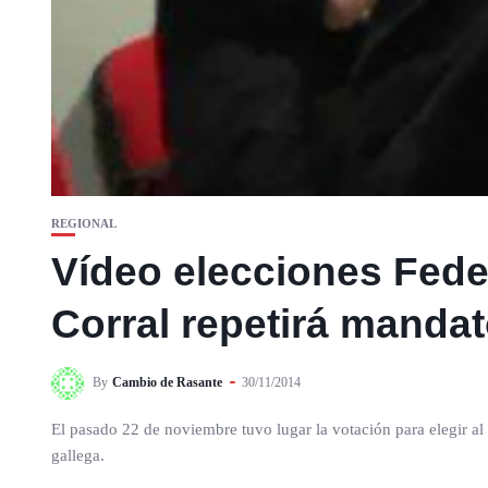
REGIONAL
Vídeo elecciones Fede
Corral repetirá manda
By
Cambio de Rasante
30/11/2014
El pasado 22 de noviembre tuvo lugar la votación para elegir al
gallega.