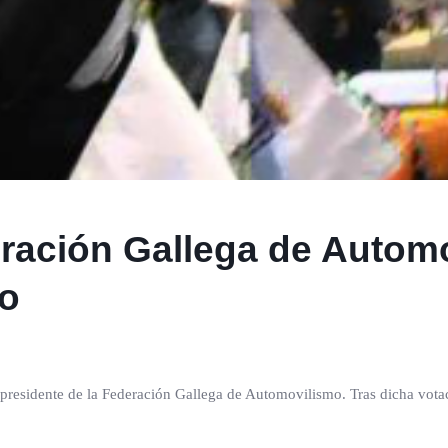
ración Gallega de Automo
to
 presidente de la Federación Gallega de Automovilismo. Tras dicha votac