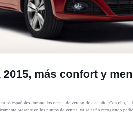
2015, más confort y me
rios españoles durante los meses de verano de este año. Con ello, la in
camente presente en los puntos de ventas, ya se están recogiendo pedid