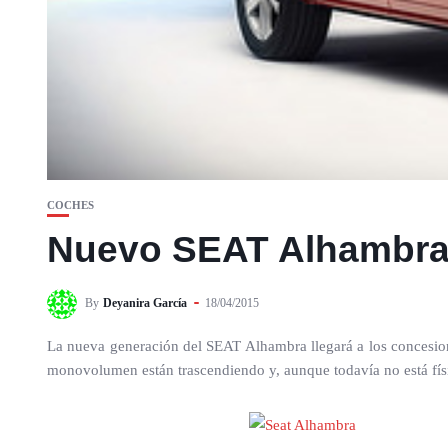
COCHES
Nuevo SEAT Alhambra 
By
Deyanira García
18/04/2015
La nueva generación del SEAT Alhambra llegará a los concesiona
monovolumen están trascendiendo y, aunque todavía no está físi