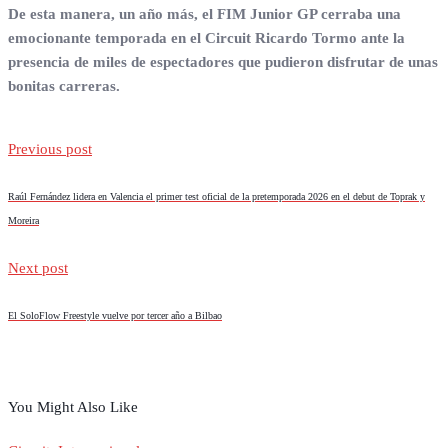
De esta manera, un año más, el FIM Junior GP cerraba una
emocionante temporada en el Circuit Ricardo Tormo ante la
presencia de miles de espectadores que pudieron disfrutar de unas
bonitas carreras.
Previous post
Raúl Fernández lidera en Valencia el primer test oficial de la pretemporada 2026 en el debut de Toprak y
Moreira
Next post
El SoloFlow Freestyle vuelve por tercer año a Bilbao
You Might Also Like