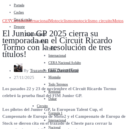
Portada
Coches
Tasa tú coche
CEV
Circuito
Internacional
Motociclismo
motociclismo circuito
Motos
Deporte
El Junior GP 2025 cierra su
Automovilismo
temporada en el Circuit Ricardo
Rallyes
Tormo con la resolución de tres
WRC
títulos!
Internacional
CERA Nacional Asfalto
CERT Nacional Tierra
By
Trazando Fino David Persé
Montaña
27/11/2025
Todo Terrenos
Los pasados 22 y 23 de noviembre el Circuit Ricardo Tormo
Regional
celebró la prueba final del FIM Junior GP.
Dakar
Circuito
Los pilotos del Junior GP, la European Talent Cup, el
Formula 1
Campeonato de Europa de Moto2 y el Campeonato de Europa de
Internacional
Stock se dieron cita en el trazado de Cheste para cerrar la
Nacional