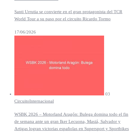
Santi Urrutia se convierte en el gran protagonista del TCR
World Tour a su paso por el circuito Ricardo Tormo
17/06/2026
03
Circuito
Internacional
WSBK 2026 – Motorland Aragón: Bulega domina todo el fin
de semana ante un gran Iker Lecuona, Masiá, Salvador y
Artigas logran victorias españolas en Supersport y Sportbikes