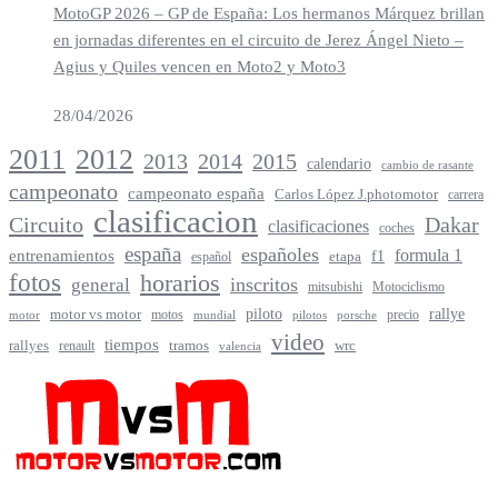
MotoGP 2026 – GP de España: Los hermanos Márquez brillan
en jornadas diferentes en el circuito de Jerez Ángel Nieto –
Agius y Quiles vencen en Moto2 y Moto3
28/04/2026
2012
2011
2013
2014
2015
calendario
cambio de rasante
campeonato
campeonato españa
Carlos López J.photomotor
carrera
clasificacion
Circuito
Dakar
clasificaciones
coches
españa
españoles
entrenamientos
formula 1
f1
español
etapa
fotos
horarios
inscritos
general
mitsubishi
Motociclismo
rallye
piloto
motor vs motor
motos
precio
motor
mundial
porsche
pilotos
video
tiempos
rallyes
tramos
renault
wrc
valencia