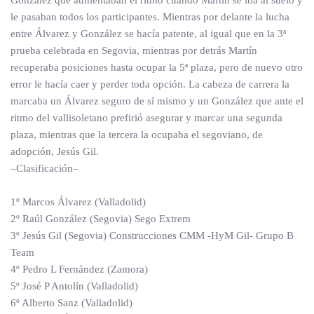
González que aumentaban el ritmo cuando Martín se iba al suelo y
le pasaban todos los participantes. Mientras por delante la lucha
entre Álvarez y González se hacía patente, al igual que en la 3ª
prueba celebrada en Segovia, mientras por detrás Martín
recuperaba posiciones hasta ocupar la 5ª plaza, pero de nuevo otro
error le hacía caer y perder toda opción. La cabeza de carrera la
marcaba un Álvarez seguro de sí mismo y un González que ante el
ritmo del vallisoletano prefirió asegurar y marcar una segunda
plaza, mientras que la tercera la ocupaba el segoviano, de
adopción, Jesús Gil.
–Clasificación–
1º Marcos Álvarez (Valladolid)
2º Raúl González (Segovia) Sego Extrem
3º Jesús Gil (Segovia) Construcciones CMM -HyM Gil- Grupo B
Team
4º Pedro L Fernández (Zamora)
5º José P Antolín (Valladolid)
6º Alberto Sanz (Valladolid)