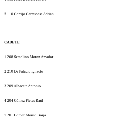
5
110 Cortijo Carrascosa Adrian
CADETE
C
ADETE
1
208 Semolino Moron Amador
2
210 De Palacio Ignacio
3
209 Albacete Antonio
4
204 Gómez Fletes Raúl
5
201 Gómez Alonso Borja