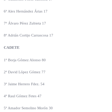
6º Alex Hernández Árias 17
7º Álvaro Pérez Zubieta 17
8º Adrián Cortijo Carrascosa 17
CADETE
1º Borja Gómez Alonso 80
2º David López Gómez 77
3º Jaime Herrero Fdez. 54
4º Raul Gómez Fetes 47
5º Amador Semolino Morón 30