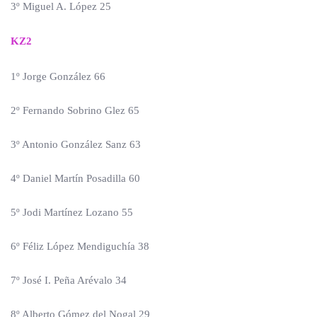
3º Miguel A. López 25
KZ2
1º Jorge González 66
2º Fernando Sobrino Glez 65
3º Antonio González Sanz 63
4º Daniel Martín Posadilla 60
5º Jodi Martínez Lozano 55
6º Féliz López Mendiguchía 38
7º José I. Peña Arévalo 34
8º Alberto Gómez del Nogal 29