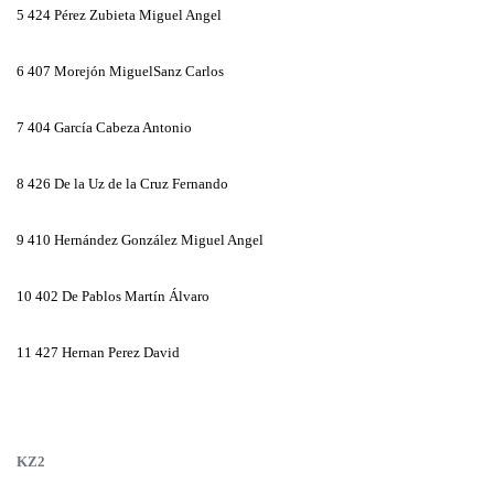
5
424 Pérez Zubieta Miguel Angel
6
407 Morejón MiguelSanz Carlos
7
404 García Cabeza Antonio
8
426 De la Uz de la Cruz Fernando
9
410 Hernández González Miguel Angel
10
402 De Pablos Martín Álvaro
11
427 Hernan Perez David
KZ2
KZ2