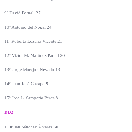
9º David Fornell 27
10º Antonio del Nogal 24
11º Roberto Lozano Vicente 21
12º Victor M. Martínez Padial 20
13º Jorge Morejón Nevado 13
14º Juan José Gazapo 9
15º Jose L. Samperio Pérez 8
DD2
1º Julian Sánchez Álvarez 30