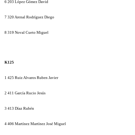
6
203 López Gómez David
7
320 Arenal Rodríguez Diego
8
319 Noval Cueto Miguel
K125
1
425 Ruiz Alvaros Ruben Javier
2
411 García Rucio Jesús
3
413 Díaz Rubén
4
406 Martínez Martínez José Miguel