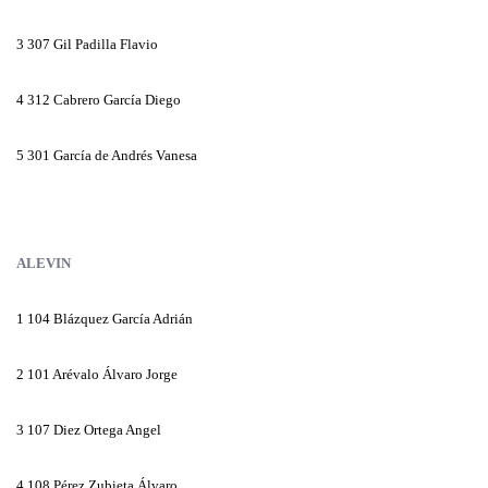
3
307 Gil Padilla Flavio
4
312 Cabrero García Diego
5
301 García de Andrés Vanesa
ALEVIN
1
104 Blázquez García Adrián
2
101 Arévalo Álvaro Jorge
3
107 Diez Ortega Angel
4
108 Pérez Zubieta Álvaro