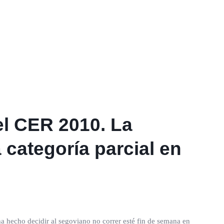
el CER 2010. La
 categoría parcial en
 hecho decidir al segoviano no correr esté fin de semana en