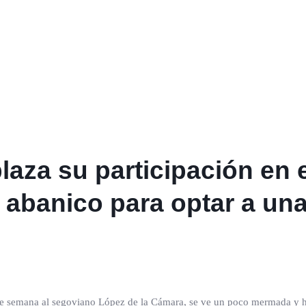
laza su participación en 
 abanico para optar a una
 de semana al segoviano López de la Cámara, se ve un poco mermada y ha