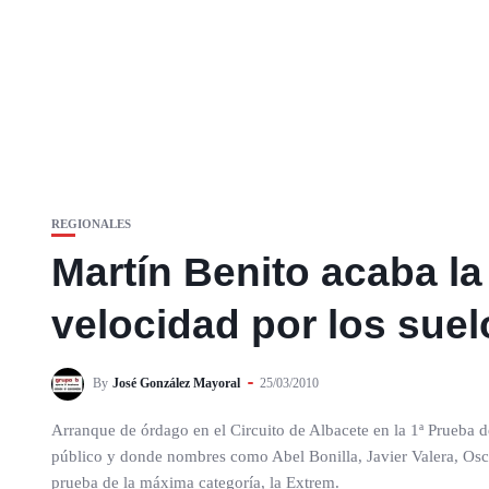
REGIONALES
Martín Benito acaba l
velocidad por los suel
By
José González Mayoral
25/03/2010
Arranque de órdago en el Circuito de Albacete en la 1ª Prueb
público y donde nombres como Abel Bonilla, Javier Valera, Os
prueba de la máxima categoría, la Extrem.