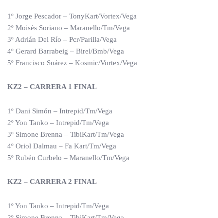
1º Jorge Pescador – TonyKart/Vortex/Vega
2º Moisés Soriano – Maranello/Tm/Vega
3º Adrián Del Río – Pcr/Parilla/Vega
4º Gerard Barrabeig – Birel/Bmb/Vega
5º Francisco Suárez – Kosmic/Vortex/Vega
KZ2 – CARRERA 1 FINAL
1º Dani Simón – Intrepid/Tm/Vega
2º Yon Tanko – Intrepid/Tm/Vega
3º Simone Brenna – TibiKart/Tm/Vega
4º Oriol Dalmau – Fa Kart/Tm/Vega
5º Rubén Curbelo – Maranello/Tm/Vega
KZ2 – CARRERA 2 FINAL
1º Yon Tanko – Intrepid/Tm/Vega
2º Simone Brenna – TibiKart/Tm/Vega