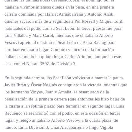
durante las últimas horas del sábado. Así, el domingo por la
mañana vivimos intensos duelos en la pista, en una primera
carrera dominada por Harriet Arruabarrena y Antonio Aristi,
quienes sacaron más de 2 segundos a Pol Rossell y Miquel Toril,
habituales del podio con su Seat León. El tercer puesto fue para
Luis Villalba y Marc Carol, mientras que el italiano Alberto
Vescovi apretó al máximo el Seat León de Astra Racing para
terminar en cuarto lugar. Con otro vehículo de la formación
italiana se metió en quinto lugar Carlos Arimón, aunque en este
caso con el Nissan 350Z de División 3.
En la segunda carrera, los Seat León volvieron a marcar la pauta.
Javier Ibrán y Óscar Nogués consiguieron la victoria, mientras que
los hermanos Vinyes, Joan y Amalia, se resarcieron de la
penalización de la primera carrera (que entonces les hizo bajar de
la cuarta a la séptima plaza) para terminar en segundo lugar. Luis
Recuenco se reencontró con el podio, en esta ocasión en tercer
lugar, y relegó al italiano Alberto Vescovi a la cuarta plaza, de
nuevo. En la División 3, Unai Arruabarrena e Iñigo Vigiola