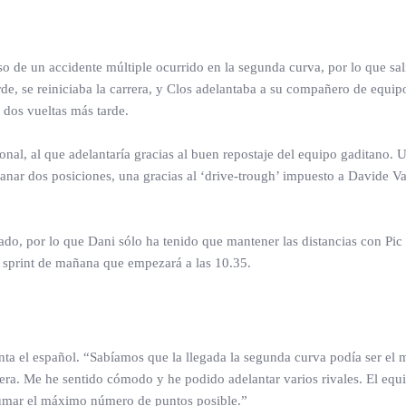
eso de un accidente múltiple ocurrido en la segunda curva, por lo que sal
rde, se reiniciaba la carrera, y Clos adelantaba a su compañero de equip
 dos vueltas más tarde.
onal, al que adelantaría gracias al buen repostaje del equipo gaditano. U
ganar dos posiciones, una gracias al ‘drive-trough’ impuesto a Davide Val
izado, por lo que Dani sólo ha tenido que mantener las distancias con Pic
ra sprint de mañana que empezará a las 10.35.
ta el español. “Sabíamos que la llegada la segunda curva podía ser el m
era. Me he sentido cómodo y he podido adelantar varios rivales. El equi
sumar el máximo número de puntos posible.”