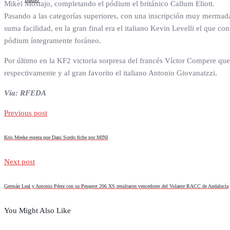
Mikel Mostajo, completando el pódium el británico Callum Eliott.
Pasando a las categorías superiores, con una inscripción muy mermada 
suma facilidad, en la gran final era el italiano Kevin Levelli el que 
pódium íntegramente foráneo.
Por último en la KF2 victoria sorpresa del francés Víctor Compere que 
respectivamente y al gran favorito el italiano Antonio Giovanatzzi.
Vía: RFEDA
Previous post
Kris Meeke espera que Dani Sordo fiche por MINI
Next post
Germán Leal y Antonio Pérez con su Peugeot 206 XS resultaron vencedores del Volante RACC de Andalucía
You Might Also Like