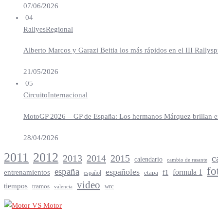
07/06/2026
04
Rallyes
Regional
Alberto Marcos y Garazi Beitia los más rápidos en el III Rallys
21/05/2026
05
Circuito
Internacional
MotoGP 2026 – GP de España: Los hermanos Márquez brillan en 
28/04/2026
2012
2011
2013
2014
c
2015
calendario
cambio de rasante
fo
españa
españoles
entrenamientos
formula 1
f1
español
etapa
video
tiempos
tramos
wrc
valencia