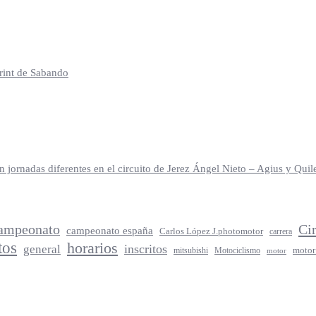
print de Sabando
jornadas diferentes en el circuito de Jerez Ángel Nieto – Agius y Qu
ampeonato
Ci
campeonato españa
Carlos López J.photomotor
carrera
tos
horarios
inscritos
general
mitsubishi
Motociclismo
motor
motor