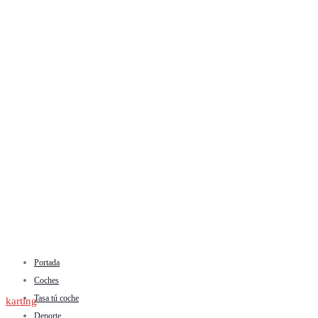
Portada
Coches
Tasa tú coche
karting
Deporte