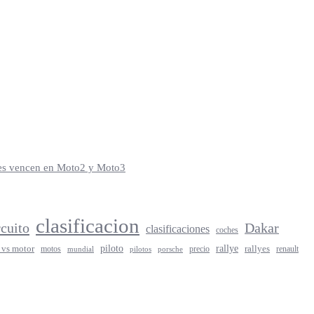
iles vencen en Moto2 y Moto3
clasificacion
rcuito
Dakar
clasificaciones
coches
rallye
piloto
rallyes
 vs motor
motos
precio
renault
mundial
porsche
pilotos