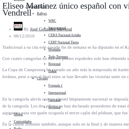
Eliseo Martinez único español con v
Automovilismo
Vendrell
Rallyes
WRC
Internacional
By
José González Mayoral
CERA Nacional Asfalto
08/12/2010
CERT Nacional Tierra
Tradicional a su cita este pasado fin de semana se ha diputado en el 
Montaña
Todo Terrenos
Con cuatro categorías en liza los pilotos españoles solo han obtenido u
Regional
La Copa de Campeones ha cerrado un año más la temporada de karting e
Dakar
foránea, pese a que al final estos se han llevado las victorias tanto e
Circuito
Formula 1
Internacional
En la categoría alevín con un plantel limpiamente nacional se impon
Nacional
de la categoría. Los dos pilotos se han declarado poseedores de estas 
Regional
aspirantes para ver quién ocuparía el tercer cajón del pódium, que fue
Motos
Curiosidades
En la cadete dominio también, aunque solo en la final y de manera me
Radio