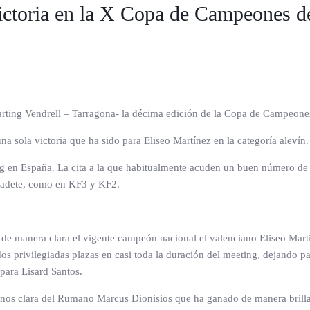
ictoria en la X Copa de Campeones de
Karting Vendrell – Tarragona- la décima edición de la Copa de Campeone
na sola victoria que ha sido para Eliseo Martínez en la categoría alevín.
n España. La cita a la que habitualmente acuden un buen número de pilo
n cadete, como en KF3 y KF2.
ía de manera clara el vigente campeón nacional el valenciano Eliseo M
dos privilegiadas plazas en casi toda la duración del meeting, dejando p
 para Lisard Santos.
nos clara del Rumano Marcus Dionisios que ha ganado de manera brillan