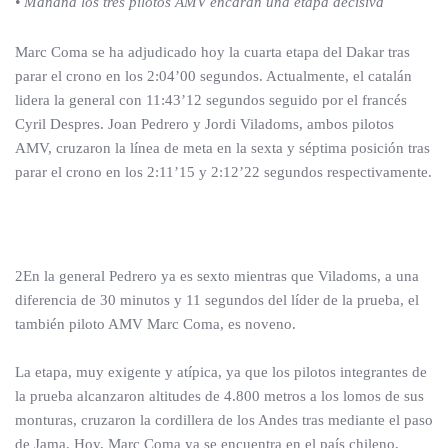
• Mañana los tres pilotos AMV encaran una etapa decisiva
Marc Coma se ha adjudicado hoy la cuarta etapa del Dakar tras
parar el crono en los 2:04’00 segundos. Actualmente, el catalán
lidera la general con 11:43’12 segundos seguido por el francés
Cyril Despres. Joan Pedrero y Jordi Viladoms, ambos pilotos
AMV, cruzaron la línea de meta en la sexta y séptima posición tras
parar el crono en los 2:11’15 y 2:12’22 segundos respectivamente.
2En la general Pedrero ya es sexto mientras que Viladoms, a una
diferencia de 30 minutos y 11 segundos del líder de la prueba, el
también piloto AMV Marc Coma, es noveno.
La etapa, muy exigente y atípica, ya que los pilotos integrantes de
la prueba alcanzaron altitudes de 4.800 metros a los lomos de sus
monturas, cruzaron la cordillera de los Andes tras mediante el paso
de Jama. Hoy, Marc Coma ya se encuentra en el país chileno,