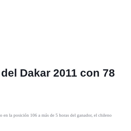
 del Dakar 2011 con 78
o en la posición 106 a más de 5 horas del ganador, el chileno