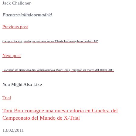
Jack Challoner.
Fuente:trialindoormadrid
Previous post
Campos Racing prueba por primera vez en Cheste los monoplazas de Auto GP
Next post
La ciudad de Barcelona dio la bienvenida a Marc Coma, campeón en motos del Dakar 2011
You Might Also Like
Trial
Toni Bou consigue una nueva vitoria en Ginebra del
Campeonato del Mundo de X-Trial
13/02/2011