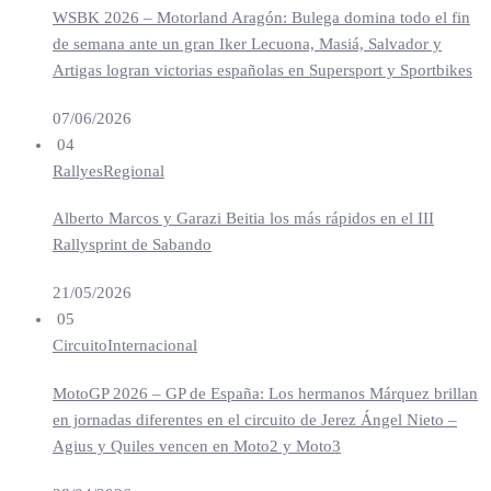
WSBK 2026 – Motorland Aragón: Bulega domina todo el fin
de semana ante un gran Iker Lecuona, Masiá, Salvador y
Artigas logran victorias españolas en Supersport y Sportbikes
07/06/2026
04
Rallyes
Regional
Alberto Marcos y Garazi Beitia los más rápidos en el III
Rallysprint de Sabando
21/05/2026
05
Circuito
Internacional
MotoGP 2026 – GP de España: Los hermanos Márquez brillan
en jornadas diferentes en el circuito de Jerez Ángel Nieto –
Agius y Quiles vencen en Moto2 y Moto3