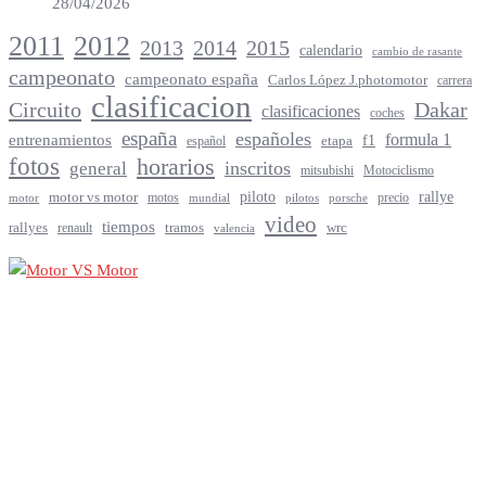
28/04/2026
2012
2011
2013
2014
2015
calendario
cambio de rasante
campeonato
campeonato españa
Carlos López J.photomotor
carrera
clasificacion
Circuito
Dakar
clasificaciones
coches
españa
españoles
entrenamientos
formula 1
f1
español
etapa
fotos
horarios
inscritos
general
mitsubishi
Motociclismo
rallye
piloto
motor vs motor
motos
precio
motor
mundial
porsche
pilotos
video
tiempos
rallyes
tramos
renault
wrc
valencia