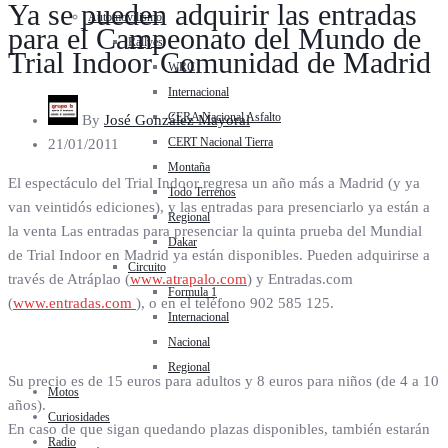
Ya se pueden adquirir las entradas
Automovilismo
para el Campeonato del Mundo de
Rallyes
Trial Indoor Comunidad de Madrid
WRC
Internacional
CERA Nacional Asfalto
By
José González Mayoral
CERT Nacional Tierra
21/01/2011
Montaña
El espectáculo del Trial Indoor regresa un año más a Madrid (y ya
Todo Terrenos
van veintidós ediciones), y las entradas para presenciarlo ya están a
Regional
la venta Las entradas para presenciar la quinta prueba del Mundial
Dakar
de Trial Indoor en Madrid ya están disponibles. Pueden adquirirse a
Circuito
través de Atráplao (
www.atrapalo.com
) y Entradas.com
Formula 1
(
www.entradas.com
), o en el teléfono 902 585 125.
Internacional
Nacional
Regional
Su precio es de 15 euros para adultos y 8 euros para niños (de 4 a 10
Motos
años).
Curiosidades
En caso de que sigan quedando plazas disponibles, también estarán
Radio