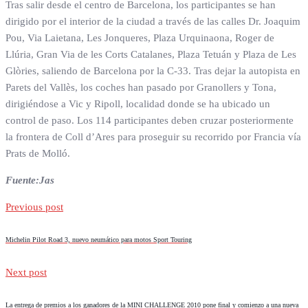
Tras salir desde el centro de Barcelona, los participantes se han
dirigido por el interior de la ciudad a través de las calles Dr. Joaquim
Pou, Via Laietana, Les Jonqueres, Plaza Urquinaona, Roger de
Llúria, Gran Via de les Corts Catalanes, Plaza Tetuán y Plaza de Les
Glòries, saliendo de Barcelona por la C-33. Tras dejar la autopista en
Parets del Vallès, los coches han pasado por Granollers y Tona,
dirigiéndose a Vic y Ripoll, localidad donde se ha ubicado un
control de paso. Los 114 participantes deben cruzar posteriormente
la frontera de Coll d’Ares para proseguir su recorrido por Francia vía
Prats de Molló.
Fuente:Jas
Previous post
Michelin Pilot Road 3, nuevo neumático para motos Sport Touring
Next post
La entrega de premios a los ganadores de la MINI CHALLENGE 2010 pone final y comienzo a una nueva