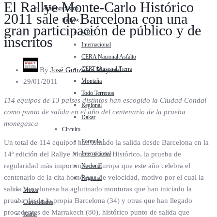
El Rallye Monte-Carlo Histórico
Automovilismo
2011 sale de Barcelona con una
Rallyes
gran participación de público y de
WRC
inscritos
Internacional
CERA Nacional Asfalto
CERT Nacional Tierra
By
José González Mayoral
Montaña
29/01/2011
Todo Terrenos
114 equipos de 13 países distintos han escogido la Ciudad Condal
Regional
como punto de salida en el año del centenario de la prueba
Dakar
monegasca
Circuito
Formula 1
Un total de 114 equipos han tomado la salida desde Barcelona en la
Internacional
14ª edición del Rallye Monte-Carlo Histórico, la prueba de
regularidad más importante de Europa que este año celebra el
Nacional
centenario de la cita homóloga de velocidad, motivo por el cual la
Regional
salida barcelonesa ha aglutinado monturas que han iniciado la
Motos
prueba desde la propia Barcelona (34) y otras que han llegado
Curiosidades
procedentes de Marrakech (80), histórico punto de salida que
Radio