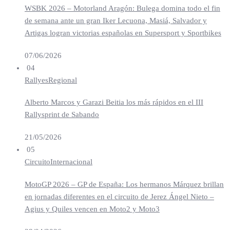
WSBK 2026 – Motorland Aragón: Bulega domina todo el fin
de semana ante un gran Iker Lecuona, Masiá, Salvador y
Artigas logran victorias españolas en Supersport y Sportbikes
07/06/2026
04
Rallyes
Regional
Alberto Marcos y Garazi Beitia los más rápidos en el III
Rallysprint de Sabando
21/05/2026
05
Circuito
Internacional
MotoGP 2026 – GP de España: Los hermanos Márquez brillan
en jornadas diferentes en el circuito de Jerez Ángel Nieto –
Agius y Quiles vencen en Moto2 y Moto3