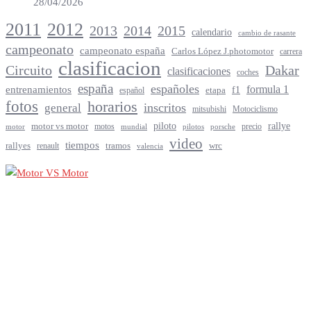
28/04/2026
2012
2011
2013
2014
2015
calendario
cambio de rasante
campeonato
campeonato españa
Carlos López J.photomotor
carrera
clasificacion
Circuito
Dakar
clasificaciones
coches
españa
españoles
entrenamientos
formula 1
f1
español
etapa
fotos
horarios
inscritos
general
mitsubishi
Motociclismo
rallye
piloto
motor vs motor
motos
precio
motor
mundial
porsche
pilotos
video
tiempos
rallyes
tramos
renault
wrc
valencia