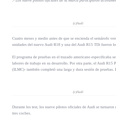
.- Los nueve pilotos oficiales de la marca participaron activamen
(c)Audi
Cuatro meses y medio antes de que se encienda el semárofo verd
unidades del nuevo Audi R18 y una del Audi R15 TDi fueron los 
El programa de pruebas en el trazado americano especificaba se
labores de trabajo en su desarrollo. Por otra parte, el Audi R15 
(ILMC)- también completó una larga y dura sesión de pruebas. D
(c)Audi
Durante los test, los nueve pilotos oficiales de Audi se turnaro
tres coches.