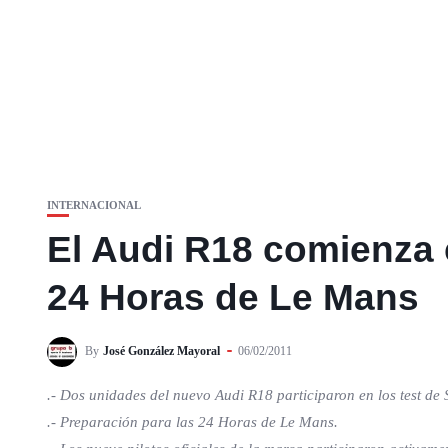
INTERNACIONAL
El Audi R18 comienza 
24 Horas de Le Mans
By
José González Mayoral
06/02/2011
.- Dos unidades del nuevo Audi R18 participaron en los test de
.- Preparación para las 24 Horas de Le Mans.