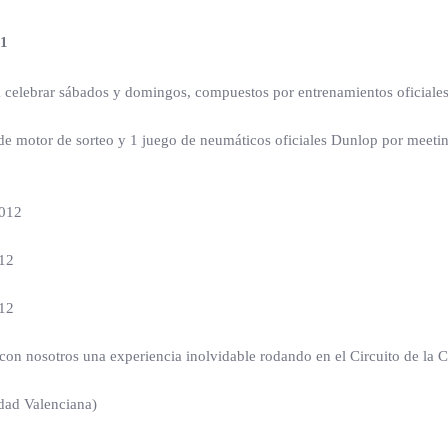
11
lebrar sábados y domingos, compuestos por entrenamientos oficiales li
so de motor de sorteo y 1 juego de neumáticos oficiales Dunlop por meeti
.012
012
012
n con nosotros una experiencia inolvidable rodando en el Circuito de 
idad Valenciana)