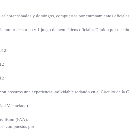
1
lebrar sábados y domingos, compuestos por entrenamientos oficiales li
so de motor de sorteo y 1 juego de neumáticos oficiales Dunlop por meeti
.012
012
012
n con nosotros una experiencia inolvidable rodando en el Circuito de 
idad Valenciana)
ovilismo (FAA).
os, compuestos por