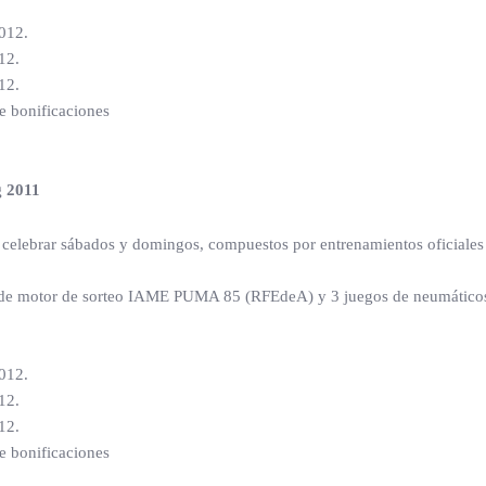
.012.
12.
12.
de bonificaciones
 2011
lebrar sábados y domingos, compuestos por entrenamientos oficiales li
 uso de motor de sorteo IAME PUMA 85 (RFEdeA) y 3 juegos de neumático
.012.
12.
12.
de bonificaciones