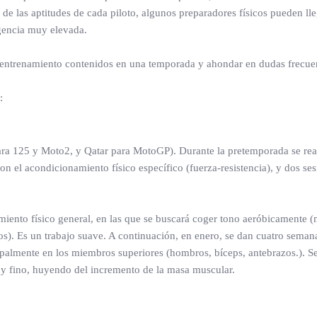
e las aptitudes de cada piloto, algunos preparadores físicos pueden ll
igencia muy elevada.
e entrenamiento contenidos en una temporada y ahondar en dudas frecue
:
para 125 y Moto2, y Qatar para MotoGP). Durante la pretemporada se rea
n el acondicionamiento físico específico (fuerza-resistencia), y dos s
ento físico general, en las que se buscará coger tono aeróbicamente (mej
ivos). Es un trabajo suave. A continuación, en enero, se dan cuatro sema
incipalmente en los miembros superiores (hombros, bíceps, antebrazos.).
e y fino, huyendo del incremento de la masa muscular.