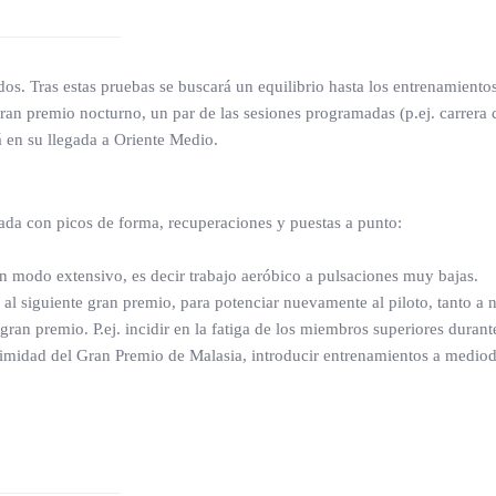
os. Tras estas pruebas se buscará un equilibrio hasta los entrenamientos
gran premio nocturno, un par de las sesiones programadas (p.ej. carrera 
á en su llegada a Oriente Medio.
orada con picos de forma, recuperaciones y puestas a punto:
un modo extensivo, es decir trabajo aeróbico a pulsaciones muy bajas.
ia al siguiente gran premio, para potenciar nuevamente al piloto, tanto 
gran premio. P.ej. incidir en la fatiga de los miembros superiores dura
midad del Gran Premio de Malasia, introducir entrenamientos a mediodía