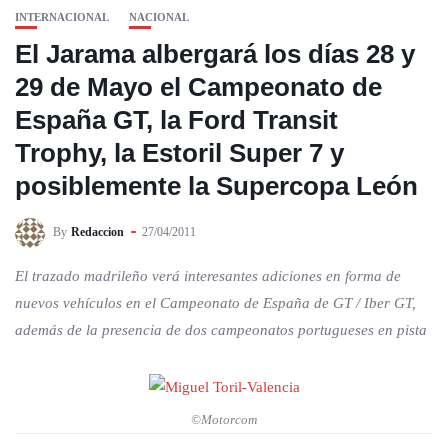
INTERNACIONAL
NACIONAL
El Jarama albergará los días 28 y
29 de Mayo el Campeonato de
España GT, la Ford Transit
Trophy, la Estoril Super 7 y
posiblemente la Supercopa León
By
Redaccion
27/04/2011
El trazado madrileño verá interesantes adiciones en forma de
nuevos vehículos en el Campeonato de España de GT / Iber GT,
además de la presencia de dos campeonatos portugueses en pista
©Motorcom