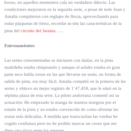
boxes, en aquellos momentos caía un verdadero diluvio. Las
condiciones mejoraron en la segunda serie, a pesar de todo Joan y
Amalia compitieron con reglajes de lluvia, aprovechando para
rodar plaquetas de freno, recordar in-situ las características de la
pista del
circuito del Jarama
, ….
Entrenamientos
Las series cronometradas se iniciaron con dudas, en la pista
madrileña estaba chispeando y aunque el asfalto estaba en gran
parte seco había zonas en las que llevarse un susto, en forma de
salida de pista, era muy fácil. Amalia compitió en la primera de las
series y obtuvo un mejor registro de 1’47.459, que le situó en la
séptima plaza de esta serie. La piloto andorrana comentó así su
actuación: He empezado la manga de manera insegura por el
estado de la pista y no estaba convencida de como afrontar las
zonas más delicadas. A medida que transcurrían las vueltas he
cogido confianza pero no he podido marcar un crono que me
diera una plaza entre los mejores.