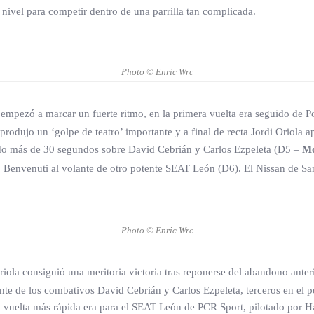
ivel para competir dentro de una parrilla tan complicada.
Photo © Enric Wrc
empezó a marcar un fuerte ritmo, en la primera vuelta era seguido de Po
e produjo un ‘golpe de teatro’ importante y a final de recta Jordi Orio
ando más de 30 segundos sobre David Cebrián y Carlos Ezpeleta (D5 –
Mo
 Benvenuti al volante de otro potente SEAT León (D6). El Nissan de San
Photo © Enric Wrc
riola consiguió una meritoria victoria tras reponerse del abandono ante
te de los combativos David Cebrián y Carlos Ezpeleta, terceros en el pod
a vuelta más rápida era para el SEAT León de PCR Sport, pilotado por Ha