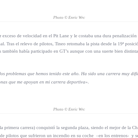
Photo © Enric Wrc
 exceso de velocidad en el Pit Lane y le costaba una dura penalización 
nal. Tras el relevo de pilotos, Tineo retomaba la pista desde la 19ª posi
s también había participado en GT’s aunque con una suerte bien distinta
 los problemas que hemos tenido este año. Ha sido una carrera muy difíc
sonas que me apoyan en mi carrera deportiva».
Photo © Enric Wrc
 primera carrera) conquistó la segunda plaza, siendo el mejor de la Ch
e pilotos que sufrieron un incendio en su coche –en los entrenos- y s