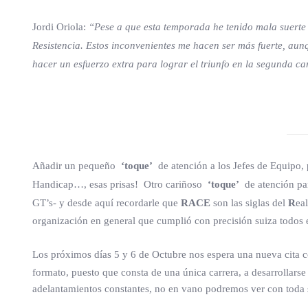
Jordi Oriola:
“Pese a que esta temporada he tenido mala suerte
Resistencia. Estos inconvenientes me hacen ser más fuerte, aunq
hacer un esfuerzo extra para lograr el triunfo en la segunda ca
Añadir un pequeño
‘toque’
de atención a los Jefes de Equipo, 
Handicap…, esas prisas! Otro cariñoso
‘toque’
de atención pa
GT’s- y desde aquí recordarle que
RACE
son las siglas del
R
ea
organización en general que cumplió con precisión suiza todos e
Los próximos días 5 y 6 de Octubre nos espera una nueva cita 
formato, puesto que consta de una única carrera, a desarrollars
adelantamientos constantes, no en vano podremos ver con toda s