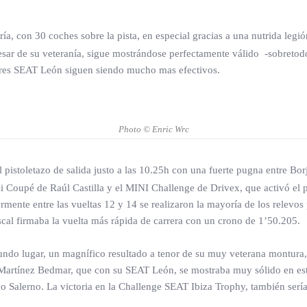
ría, con 30 coches sobre la pista, en especial gracias a una nutrida leg
esar de su veteranía, sigue mostrándose perfectamente válido -sobreto
culares SEAT León siguen siendo mucho mas efectivos.
Photo © Enric Wrc
l pistoletazo de salida justo a las 10.25h con una fuerte pugna entre 
 Coupé de Raúl Castilla y el MINI Challenge de Drivex, que activó el pro
mente entre las vueltas 12 y 14 se realizaron la mayoría de los relevos 
scal firmaba la vuelta más rápida de carrera con un crono de 1’50.205.
gundo lugar, un magnífico resultado a tenor de su muy veterana montura,
 Martínez Bedmar, que con su SEAT León, se mostraba muy sólido en esta p
o Salerno. La victoria en la Challenge SEAT Ibiza Trophy, también sería