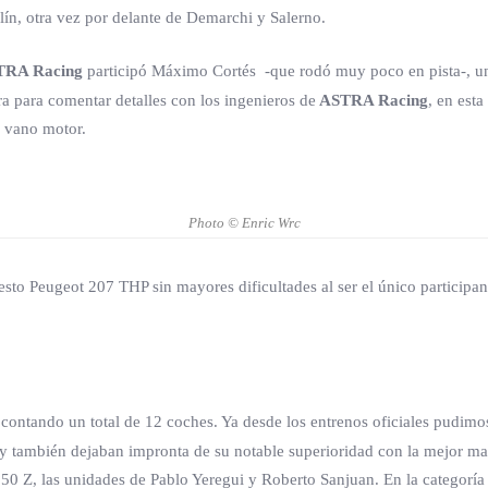
ín, otra vez por delante de Demarchi y Salerno.
TRA Racing
participó Máximo Cortés -que rodó muy poco en pista-, un 
ra para comentar detalles con los ingenieros de
ASTRA Racing
, en est
l vano motor.
Photo © Enric Wrc
sto Peugeot 207 THP sin mayores dificultades al ser el único participa
l, contando un total de 12 coches. Ya desde los entrenos oficiales pudimo
también dejaban impronta de su notable superioridad con la mejor mar
350 Z, las unidades de Pablo Yeregui y Roberto Sanjuan. En la categor