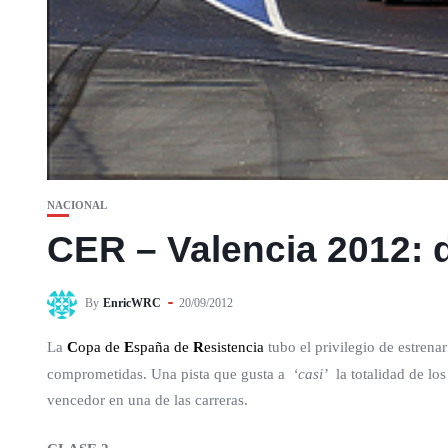
NACIONAL
CER – Valencia 2012: 
By
EnricWRC
20/09/2012
La
C
opa de
E
spaña de
R
esistencia
tubo el privilegio de estrena
comprometidas. Una pista que gusta a
‘casi’
la totalidad de los
vencedor en una de las carreras.