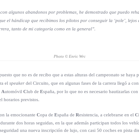
 con algunos abandonos por problemas, he demostrado que puedo rehac
ue el hándicap que recibimos los pilotos por conseguir la ‘pole’, lejos
rrera, tanto de mi categoría como en la general”.
Photo © Enric Wrc
puesto que no es de recibo que a estas alturas del campeonato se haya p
ra el
speaker
del Circuito, que en algunas fases de la carrera llegó a co
l
A
utomóvil
C
lub de
E
spaña, por lo que no es necesario bautizarlas con
l horarios previstos.
con la emocionante
C
opa de
E
spaña de
R
esistencia, a celebrarse en el
C
e durante dos horas seguidas, en la que además participan todos los vehí
eguridad una nueva inscripción de lujo, con casi 50 coches en pista dis