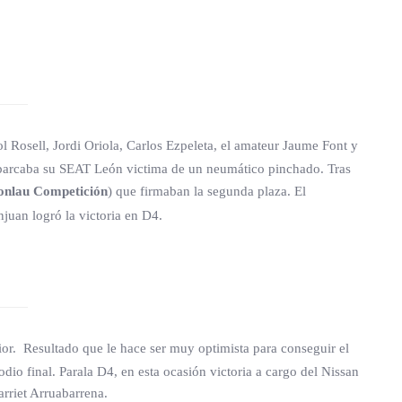
l Rosell, Jordi Oriola, Carlos Ezpeleta, el amateur Jaume Font y
la aparcaba su SEAT León victima de un neumático pinchado. Tras
nlau Competición
) que firmaban la segunda plaza. El
juan logró la victoria en D4.
rior. Resultado que le hace ser muy optimista para conseguir el
io final. Parala D4, en esta ocasión victoria a cargo del Nissan
rriet Arruabarrena.