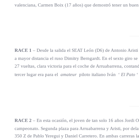
valenciana, Carmen Boix (17 años) que demostró tener un buen n
RACE 1
– Desde la salida el SEAT León (D6) de Antonio Aristi 
a mayor distancia el ruso Dimitry Berngardt. En el sexto giro s
27 vueltas, clara victoria para el coche de Arruabarrena, cont
tercer lugar era para el
amateur
piloto italiano Iván ‘
El Pato
‘
RACE 2
– En esta ocasión, el joven de tan solo 16 años Jordi O
campeonato. Segunda plaza para Arruabarrena y Aristi, por delan
350 Z de Pablo Yeregui y Daniel Carretero. En ambas carreras l