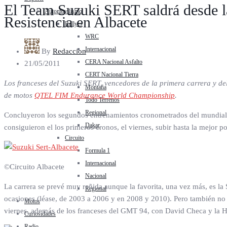
El Team Suzuki SERT saldrá desde la
Automovilismo
Resistencia en Albacete
Rallyes
WRC
Internacional
By
Redaccion
CERA Nacional Asfalto
21/05/2011
CERT Nacional Tierra
Los franceses del Suzuki SERT, vencedores de la primera carrera y de
Montaña
de motos
QTEL FIM Endurance World Championship
.
Todo Terrenos
Regional
Concluyeron los segundos entrenamientos cronometrados del mundial de
Dakar
consiguieron el los primeros cronos, el viernes, subir hasta la mejor po
Circuito
Formula 1
Internacional
©Circuito Albacete
Nacional
La carrera se prevé muy reñida aunque la favorita, una vez más, es la
Regional
ocasiones (léase, de 2003 a 2006 y en 2008 y 2010). Pero también no 
Motos
viernes, además de los franceses del GMT 94, con David Checa y la Ho
Curiosidades
Radio