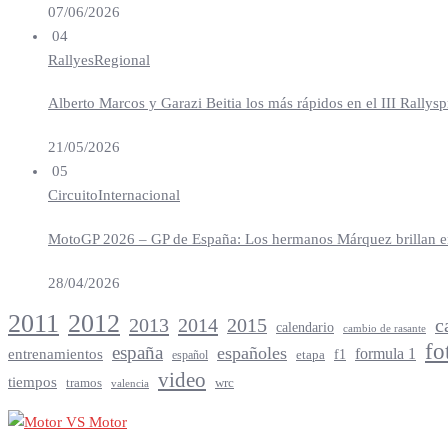
07/06/2026
04
Rallyes
Regional
Alberto Marcos y Garazi Beitia los más rápidos en el III Rallys
21/05/2026
05
Circuito
Internacional
MotoGP 2026 – GP de España: Los hermanos Márquez brillan en 
28/04/2026
2012
2011
2013
2014
c
2015
calendario
cambio de rasante
fo
españa
españoles
entrenamientos
formula 1
f1
español
etapa
video
tiempos
tramos
wrc
valencia