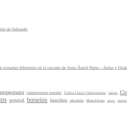
print de Sabando
jornadas diferentes en el circuito de Jerez Ángel Nieto – Agius y Qu
ampeonato
Ci
campeonato españa
Carlos López J.photomotor
carrera
tos
horarios
inscritos
general
mitsubishi
Motociclismo
motor
motor