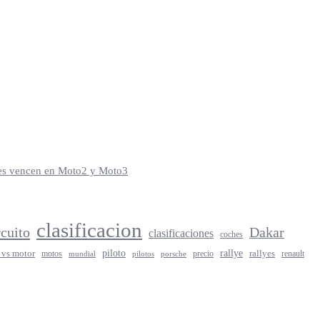
iles vencen en Moto2 y Moto3
clasificacion
rcuito
Dakar
clasificaciones
coches
rallye
piloto
rallyes
 vs motor
motos
precio
renault
mundial
porsche
pilotos