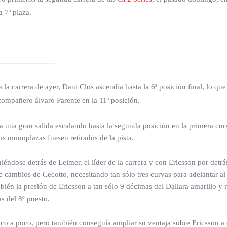
 7ª plaza.
a carrera de ayer, Dani Clos ascendía hasta la 6ª posición final, lo qu
u compañero álvaro Parente en la 11ª posición.
a una gran salida escalando hasta la segunda posición en la primera cur
los monoplazas fuesen retirados de la pista.
iéndose detrás de Leimer, el líder de la carrera y con Ericsson por det
 cambios de Cecotto, necesitando tan sólo tres curvas para adelantar al
ién la presión de Ericsson a tan sólo 9 décimas del Dallara amarillo y 
s del 8º puesto.
oco a poco, pero también conseguía ampliar su ventaja sobre Ericsson a