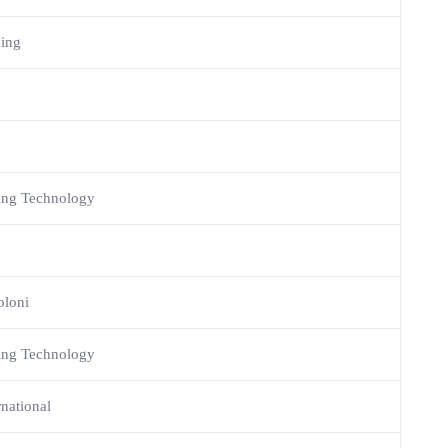
cing
ing Technology
oloni
ing Technology
national