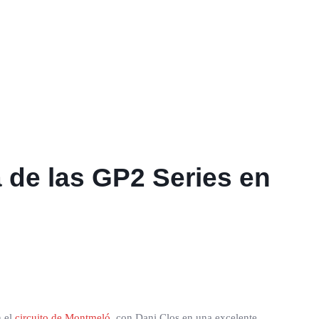
 de las GP2 Series en
n el
circuito de Montmeló
, con Dani Clos en una excelente