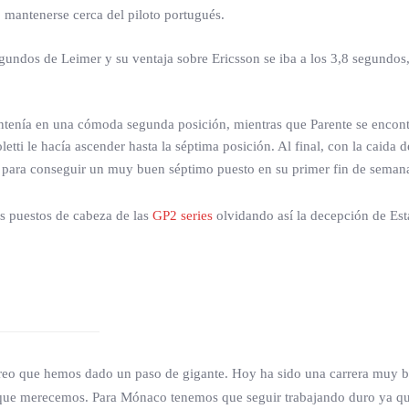
o mantenerse cerca del piloto portugués.
 segundos de Leimer y su ventaja sobre Ericsson se iba a los 3,8 segundo
mantenía en una cómoda segunda posición, mientras que Parente se encont
oletti le hacía ascender hasta la séptima posición. Al final, con la cai
ug para conseguir un muy buen séptimo puesto en su primer fin de sema
os puestos de cabeza de las
GP2 series
olvidando así la decepción de Est
reo que hemos dado un paso de gigante. Hoy ha sido una carrera muy b
os que merecemos. Para Mónaco tenemos que seguir trabajando duro ya que