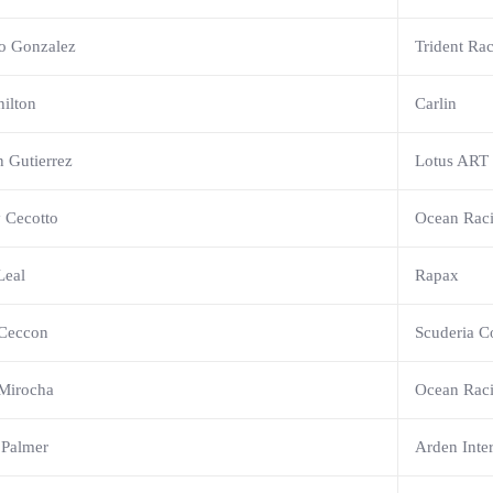
o Gonzalez
Trident Ra
ilton
Carlin
n Gutierrez
Lotus ART
 Cecotto
Ocean Rac
Leal
Rapax
Ceccon
Scuderia C
Mirocha
Ocean Rac
 Palmer
Arden Inter