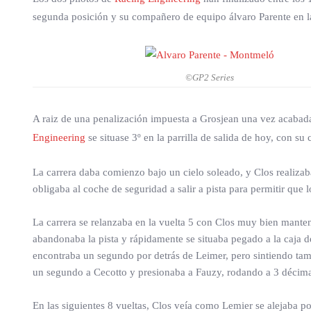
segunda posición y su compañero de equipo álvaro Parente en la
©GP2 Series
A raiz de una penalización impuesta a Grosjean una vez acabada l
Engineering
se situase 3º en la parrilla de salida de hoy, con s
La carrera daba comienzo bajo un cielo soleado, y Clos realizab
obligaba al coche de seguridad a salir a pista para permitir que 
La carrera se relanzaba en la vuelta 5 con Clos muy bien manten
abandonaba la pista y rápidamente se situaba pegado a la caja de
encontraba un segundo por detrás de Leimer, pero sintiendo tamb
un segundo a Cecotto y presionaba a Fauzy, rodando a 3 décima
En las siguientes 8 vueltas, Clos veía como Lemier se alejaba p