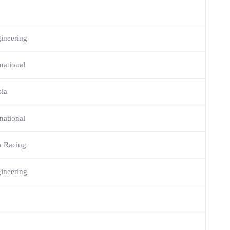
ineering
rnational
ia
rnational
a Racing
ineering