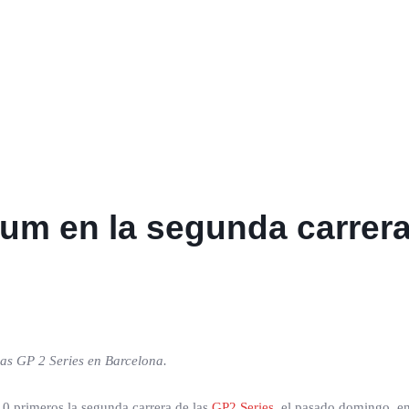
ium en la segunda carrera
las GP 2 Series en Barcelona.
10 primeros la segunda carrera de las
GP2 Series
, el pasado domingo, e