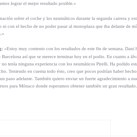
amos lograr el mejor resultado posible.»
ación sobre el coche y los neumáticos durante la segunda carrera y es
o ni con el hecho de no poder pasar al monoplaza que iba delante de mí
a.»
g:
«Estoy muy contento con los resultados de este fin de semana. Dani 
n Barcelona así que se merece terminar hoy en el podio. En cuanto a ál
 no tenía ninguna experiencia con los neumáticos Pirelli. Ha podido est
hecho. Teniendo en cuenta todo ésto, creo que pocos podrían haber hech
 un paso adelante. También quiero enviar un fuerte agradecimiento a nue
rarnos para Mónaco donde esperamos obtener también un gran resultad