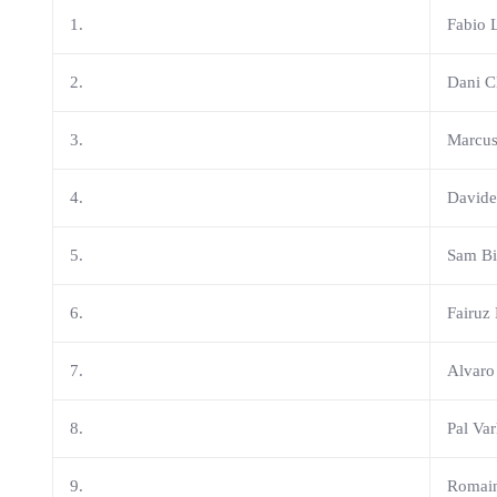
1.
Fabio 
2.
Dani C
3.
Marcus
4.
Davide
5.
Sam Bi
6.
Fairuz
7.
Alvaro
8.
Pal Va
9.
Romain