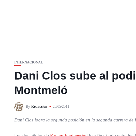
INTERNACIONAL
Dani Clos sube al pod
Montmeló
By
Redaccion
26/05/2011
Dani Clos logra la segunda posición en la segunda carrera de 
Los dos pilotos de
Racing Engineering
han finalizado entre los 