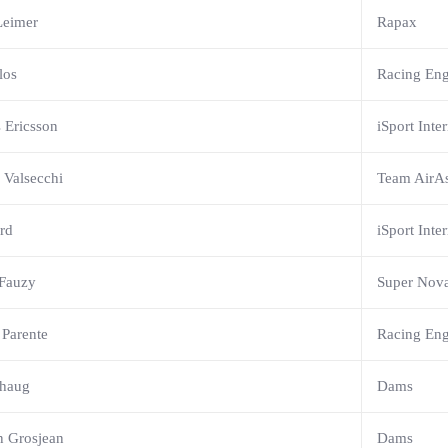
Leimer
Rapax
los
Racing Eng
 Ericsson
iSport Inte
 Valsecchi
Team AirAs
rd
iSport Inte
 Fauzy
Super Nov
 Parente
Racing Eng
rhaug
Dams
 Grosjean
Dams