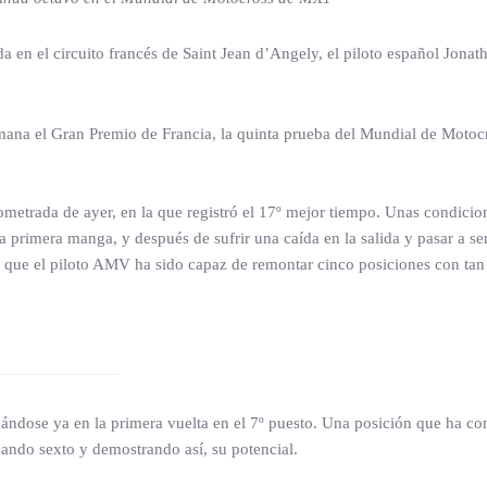
da en el circuito francés de Saint Jean d’Angely, el piloto español Jonat
mana el Gran Premio de Francia, la quinta prueba del Mundial de Motocro
ometrada de ayer, en la que registró el 17º mejor tiempo. Unas condici
 primera manga, y después de sufrir una caída en la salida y pasar a se
 que el piloto AMV ha sido capaz de remontar cinco posiciones con tan s
uándose ya en la primera vuelta en el 7º puesto. Una posición que ha co
zando sexto y demostrando así, su potencial.