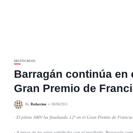
MOTOCROSS
Barragán continúa en e
Gran Premio de Franci
By
Redaccion
06/06/2011
· El piloto AMV ha finalizado 12º en el Gran Premio de Francia
· A pesar de no estar satisfecho con el resultado, Barragán c