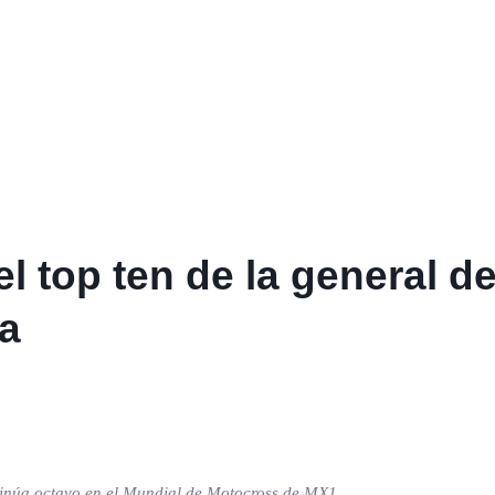
l top ten de la general de
a
ontinúa octavo en el Mundial de Motocross de MX1