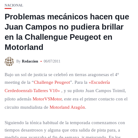
NACIONAL
Problemas mecánicos hacen que
Juan Campos no pudiera brillar
en la Challengue Peugeot en
Motorland
By
Redaccion
06/07/2011
Bajo un sol de justicia se celebró en tierras aragonesas el 4º
meeting de la “
Challenge Peugeot
”. Para la
«Escudería
Cerdedoenrali-Talleres V10»
, y su piloto Juan Campos Toimil,
piloto además
MotorVSMotor
, este era el primer contacto con el
circuito mundialista de
Motorland Aragón
.
Siguiendo la tónica habitual de la temporada comenzamos con
tiempos desastrosos y alguna que otra salida de pista para, a
medida que avanzaba el fin de semana, ir mejorando. En los