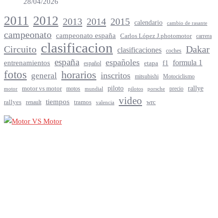
28/04/2026
2012
2011
2013
2014
2015
calendario
cambio de rasante
campeonato
campeonato españa
Carlos López J.photomotor
carrera
clasificacion
Circuito
Dakar
clasificaciones
coches
españa
españoles
entrenamientos
formula 1
f1
español
etapa
fotos
horarios
inscritos
general
mitsubishi
Motociclismo
rallye
piloto
motor vs motor
motos
precio
motor
mundial
porsche
pilotos
video
tiempos
rallyes
tramos
renault
wrc
valencia