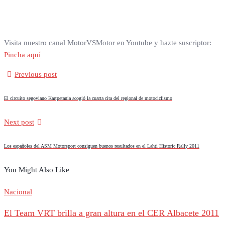
Visita nuestro canal MotorVSMotor en Youtube y hazte suscriptor:
Pincha aquí
Previous post
El circuito segoviano Kartpetania acogió la cuarta cita del regional de motociclismo
Next post
Los españoles del ASM Motorsport consiguen buenos resultados en el Lahti Historic Rally 2011
You Might Also Like
Nacional
El Team VRT brilla a gran altura en el CER Albacete 2011