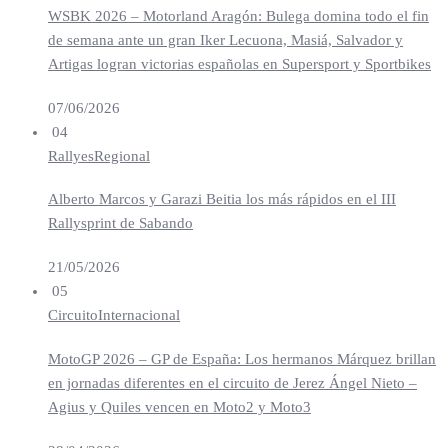
WSBK 2026 – Motorland Aragón: Bulega domina todo el fin
de semana ante un gran Iker Lecuona, Masiá, Salvador y
Artigas logran victorias españolas en Supersport y Sportbikes
07/06/2026
04
Rallyes
Regional
Alberto Marcos y Garazi Beitia los más rápidos en el III
Rallysprint de Sabando
21/05/2026
05
Circuito
Internacional
MotoGP 2026 – GP de España: Los hermanos Márquez brillan
en jornadas diferentes en el circuito de Jerez Ángel Nieto –
Agius y Quiles vencen en Moto2 y Moto3