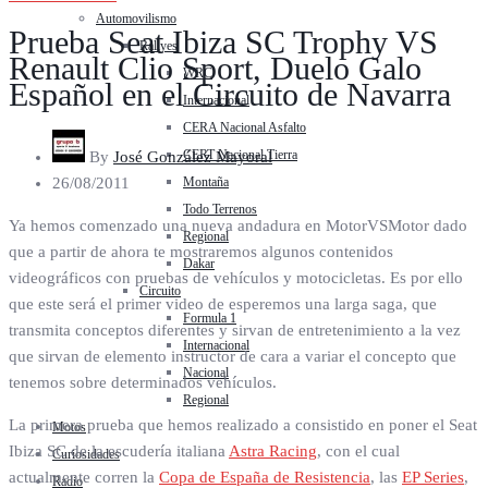
Automovilismo
Prueba Seat Ibiza SC Trophy VS
Rallyes
Renault Clio Sport, Duelo Galo
WRC
Español en el Circuito de Navarra
Internacional
CERA Nacional Asfalto
CERT Nacional Tierra
By
José González Mayoral
Montaña
26/08/2011
Todo Terrenos
Ya hemos comenzado una nueva andadura en MotorVSMotor dado
Regional
que a partir de ahora te mostraremos algunos contenidos
Dakar
videográficos con pruebas de vehículos y motocicletas. Es por ello
Circuito
que este será el primer video de esperemos una larga saga, que
Formula 1
transmita conceptos diferentes y sirvan de entretenimiento a la vez
Internacional
que sirvan de elemento instructor de cara a variar el concepto que
Nacional
tenemos sobre determinados vehículos.
Regional
La primera prueba que hemos realizado a consistido en poner el Seat
Motos
Ibiza SC de la escudería italiana
Astra Racing
, con el cual
Curiosidades
actualmente corren la
Copa de España de Resistencia
, las
EP Series
,
Radio