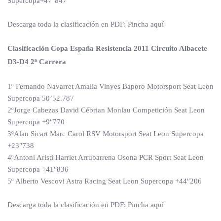
Supercopa+47″847
Descarga toda la clasificación en PDF: Pincha aquí
Clasificación Copa España Resistencia 2011 Circuito Albacete
D3-D4 2ª Carrera
1º Fernando Navarret Amalia Vinyes Baporo Motorsport Seat Leon
Supercopa 50’52.787
2ºJorge Cabezas David Cébrian Monlau Competición Seat Leon
Supercopa +9″770
3ºAlan Sicart Marc Carol RSV Motorsport Seat Leon Supercopa
+23″738
4ºAntoni Aristi Harriet Arrubarrena Osona PCR Sport Seat Leon
Supercopa +41″836
5º Alberto Vescovi Astra Racing Seat Leon Supercopa +44″206
Descarga toda la clasificación en PDF: Pincha aquí