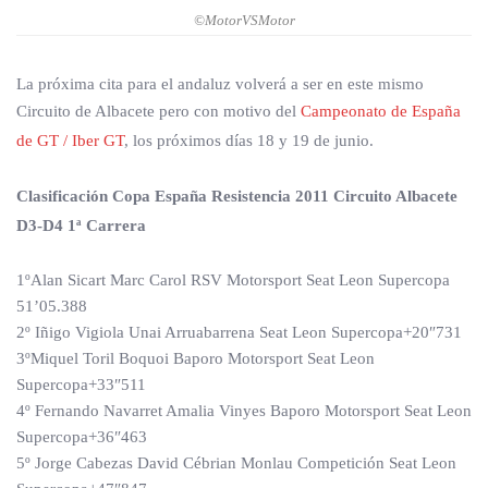
©MotorVSMotor
La próxima cita para el andaluz volverá a ser en este mismo
Circuito de Albacete pero con motivo del
Campeonato de España
de GT / Iber GT
, los próximos días 18 y 19 de junio.
Clasificación Copa España Resistencia 2011 Circuito Albacete
D3-D4 1ª Carrera
1ºAlan Sicart Marc Carol RSV Motorsport Seat Leon Supercopa
51’05.388
2º Iñigo Vigiola Unai Arruabarrena Seat Leon Supercopa+20″731
3ºMiquel Toril Boquoi Baporo Motorsport Seat Leon
Supercopa+33″511
4º Fernando Navarret Amalia Vinyes Baporo Motorsport Seat Leon
Supercopa+36″463
5º Jorge Cabezas David Cébrian Monlau Competición Seat Leon