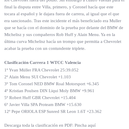
los Chevrolet fuera del podio. Sin embargo a cuatro vueltas para el
final la disputa entre Villa, primero, y Coronel hacía que este
tocara al español y le dajara fuera de carrera, al igual que el que
era sancionado. Tras este incidente el más beneficiado era Muller
que se hacía con el dominio de la prueba por delante del BMW de
Michelisz y sus compañeros Rob Huff y Alain Menu. Ya en la
última curva Michelisz hacía un trompo que permitia a Chevrolet
acabar la prueba con un contundente triplete.
Clasificación Carrera 1 WTCC Valencia
1º Yvan Müller FRA Chevrolet 25:39.052
2º Alain Menu SUI Chevrolet +1.103
3º Tom Coronel NED BMW Roal Motorsport +6.345
4º Kristian Poulsen DIN Liqui Moly BMW +9.961
5º Robert Huff GBR Chevrolet +15.404
6º Javier Villa SPA Proteam BMW +15.630
12º Pepe ORIOLA ESP Sunred SR Leon 1.6T +23.362
Descarga toda la clasificación en PDF: Pincha aquí