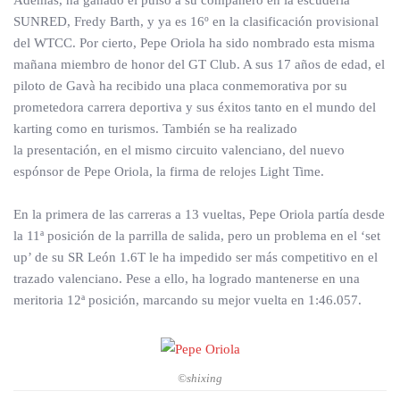
Además, ha ganado el pulso a su compañero en la escudería
SUNRED, Fredy Barth, y ya es 16º en la clasificación provisional
del WTCC. Por cierto, Pepe Oriola ha sido nombrado esta misma
mañana miembro de honor del GT Club. A sus 17 años de edad, el
piloto de Gavà ha recibido una placa conmemorativa por su
prometedora carrera deportiva y sus éxitos tanto en el mundo del
karting como en turismos. También se ha realizado
la presentación, en el mismo circuito valenciano, del nuevo
espónsor de Pepe Oriola, la firma de relojes Light Time.
En la primera de las carreras a 13 vueltas, Pepe Oriola partía desde
la 11ª posición de la parrilla de salida, pero un problema en el ‘set
up’ de su SR León 1.6T le ha impedido ser más competitivo en el
trazado valenciano. Pese a ello, ha logrado mantenerse en una
meritoria 12ª posición, marcando su mejor vuelta en 1:46.057.
©shixing