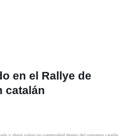
do en el Rallye de
n catalán
cado y ahora valora su continuidad dentro del certamen catalán