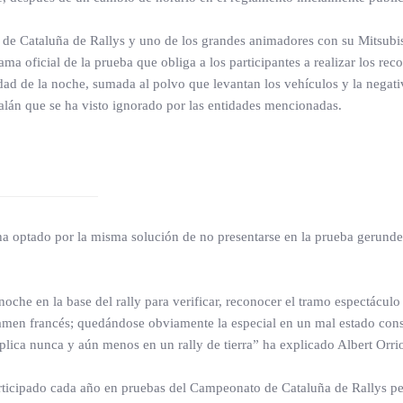
e Cataluña de Rallys y uno de los grandes animadores con su Mitsubishi
ma oficial de la prueba que obliga a los participantes a realizar los re
ilidad de la noche, sumada al polvo que levantan los vehículos y la negat
talán que se ha visto ignorado por las entidades mencionadas.
ha optado por la misma solución de no presentarse en la prueba gerund
oche en la base del rally para verificar, reconocer el tramo espectácul
men francés; quedándose obviamente la especial en un mal estado consi
lica nunca y aún menos en un rally de tierra” ha explicado Albert Orrio
articipado cada año en pruebas del Campeonato de Cataluña de Rallys p