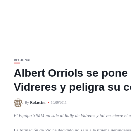
REGIONAL
Albert Orriols se pone 
Vidreres y peligra su 
By
Redaccion
16/09/2011
El Equipo SIMM no sale al Rally de Vidreres y tal vez cierre el 
La formación de Vic ha decidido no salir a la prueba gerundens