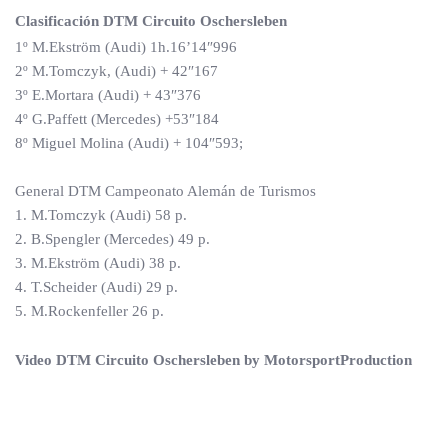
Clasificación DTM Circuito Oschersleben
1º M.Ekström (Audi) 1h.16’14″996
2º M.Tomczyk, (Audi) + 42″167
3º E.Mortara (Audi) + 43″376
4º G.Paffett (Mercedes) +53″184
8º Miguel Molina (Audi) + 104″593;
General DTM Campeonato Alemán de Turismos
1. M.Tomczyk (Audi) 58 p.
2. B.Spengler (Mercedes) 49 p.
3. M.Ekström (Audi) 38 p.
4. T.Scheider (Audi) 29 p.
5. M.Rockenfeller 26 p.
Video DTM Circuito Oschersleben by MotorsportProduction